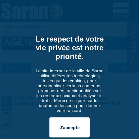
Aller au contenu principal
Accueil
»
Agenda quotidien
VOUS ÊTES ICI
Le respect de votre
AGENDA QUOTIDIEN
vie privée est notre
priorité.
« Préc.
Lundi 22 juin 2026
Suiv. »
Le site internet de la ville de Saran
utilise différentes technologies,
telles que les cookies, pour
personnaliser certains contenus,
proposer des fonctionnalités sur
les réseaux sociaux et analyser le
Histoires naturelles, stratégie du vivant
JUIN
trafic. Merci de cliquer sur le
-
LUNDI 15 JUIN 2026
-
SAMEDI 5 SEPTEMBRE 2026
bouton ci-dessous pour donner
SEP
votre accord.
15
-
05