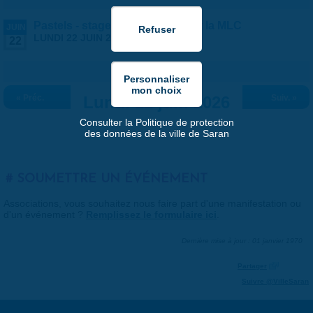
Pastels - stage ados/adultes par la MLC
JUIN
LUNDI 22 JUIN 2026 |
13:30
-
17:30
22
« Préc.
Lundi 22 juin 2026
Suiv. »
Consulter la Politique de protection
des données de la ville de Saran
SOUMETTRE UN ÉVÉNEMENT
Associations, vous souhaitez nous faire part d'une manifestation ou
d'un événement ?
Remplissez le formulaire ici
.
Dernière mise à jour : 01 janvier 1970
Partager
Suivre @VilleSaran