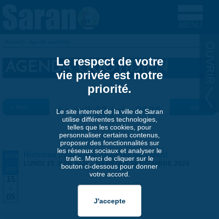
Aller au contenu principal
Accueil
»
Agenda quotidien
VOUS ÊTES ICI
Le respect de votre
AGENDA QUOTIDIEN
vie privée est notre
priorité.
« Préc.
Lundi 22 juin 2026
Suiv. »
Le site internet de la ville de Saran
utilise différentes technologies,
telles que les cookies, pour
personnaliser certains contenus,
proposer des fonctionnalités sur
les réseaux sociaux et analyser le
Histoires naturelles, stratégie du vivant
JUIN
trafic. Merci de cliquer sur le
-
LUNDI 15 JUIN 2026
-
SAMEDI 5 SEPTEMBRE 2026
bouton ci-dessous pour donner
SEP
votre accord.
15
-
05