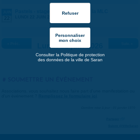
Pastels - stage ados/adultes par la MLC
JUIN
LUNDI 22 JUIN 2026 |
13:30
-
17:30
22
« Préc.
Lundi 22 juin 2026
Suiv. »
Consulter la Politique de protection
des données de la ville de Saran
SOUMETTRE UN ÉVÉNEMENT
Associations, vous souhaitez nous faire part d'une manifestation ou
d'un événement ?
Remplissez le formulaire ici
.
Dernière mise à jour : 01 janvier 1970
Partager
Suivre @VilleSaran