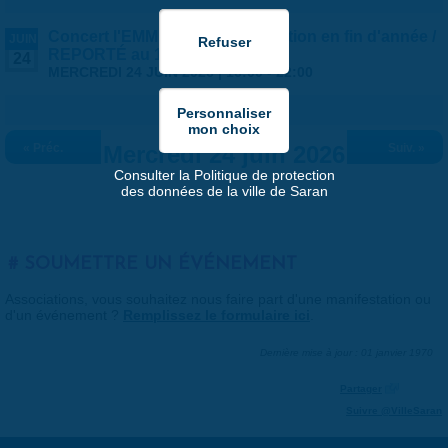
Concert l'EMM est en fête - Audition en fin d'année /
JUIN
REPORTÉ au 1er JUILLET
24
MERCREDI 24 JUIN 2026 |
16:00
-
22:00
« Préc.
Mercredi 24 juin 2026
Suiv. »
Consulter la Politique de protection
des données de la ville de Saran
SOUMETTRE UN ÉVÉNEMENT
Associations, vous souhaitez nous faire part d'une manifestation ou
d'un événement ?
Remplissez le formulaire ici
.
Dernière mise à jour : 01 janvier 1970
Partager
Suivre @VilleSaran