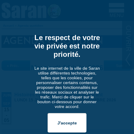
Aller au contenu principal
Accueil
»
Agenda quotidien
VOUS ÊTES ICI
Le respect de votre
AGENDA QUOTIDIEN
vie privée est notre
priorité.
« Préc.
Mercredi 24 juin 2026
Suiv. »
Le site internet de la ville de Saran
utilise différentes technologies,
telles que les cookies, pour
personnaliser certains contenus,
proposer des fonctionnalités sur
les réseaux sociaux et analyser le
Histoires naturelles, stratégie du vivant
JUIN
trafic. Merci de cliquer sur le
-
LUNDI 15 JUIN 2026
-
SAMEDI 5 SEPTEMBRE 2026
bouton ci-dessous pour donner
SEP
votre accord.
15
-
05