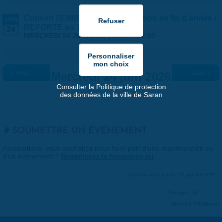
Concert l'EMM est en fête - Audition en fin d'année /
JUIN
REPORTÉ au 1er JUILLET
24
MERCREDI 24 JUIN 2026 |
16:00
-
22:00
« Préc.
Mercredi 24 juin 2026
Suiv. »
Consulter la Politique de protection
des données de la ville de Saran
SOUMETTRE UN ÉVÉNEMENT
Associations, vous souhaitez nous faire part d'une manifestation ou
d'un événement ?
Remplissez le formulaire ici
.
Dernière mise à jour : 01 janvier 1970
Partager
Suivre @VilleSaran