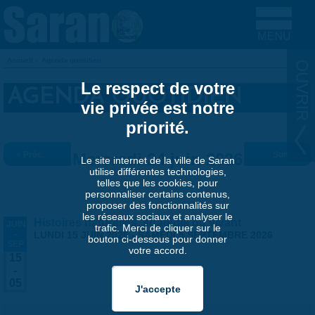
Aller au contenu principal
Accueil
»
Agenda quotidien
VOUS ÊTES ICI
Le respect de votre
AGENDA QUOTIDIEN
vie privée est notre
priorité.
« Préc.
Mercredi 24 juin 2026
Suiv. »
Le site internet de la ville de Saran
utilise différentes technologies,
telles que les cookies, pour
personnaliser certains contenus,
proposer des fonctionnalités sur
les réseaux sociaux et analyser le
Histoires naturelles, stratégie du vivant
JUIN
trafic. Merci de cliquer sur le
-
LUNDI 15 JUIN 2026
-
SAMEDI 5 SEPTEMBRE 2026
bouton ci-dessous pour donner
SEP
votre accord.
15
-
05