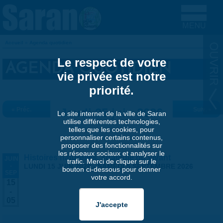
Aller au contenu principal
Accueil
»
Agenda quotidien
VOUS ÊTES ICI
Le respect de votre
AGENDA QUOTIDIEN
vie privée est notre
priorité.
« Préc.
Jeudi 25 juin 2026
Suiv. »
Le site internet de la ville de Saran
utilise différentes technologies,
telles que les cookies, pour
personnaliser certains contenus,
proposer des fonctionnalités sur
les réseaux sociaux et analyser le
Histoires naturelles, stratégie du vivant
JUIN
trafic. Merci de cliquer sur le
-
LUNDI 15 JUIN 2026
-
SAMEDI 5 SEPTEMBRE 2026
bouton ci-dessous pour donner
SEP
votre accord.
15
-
05