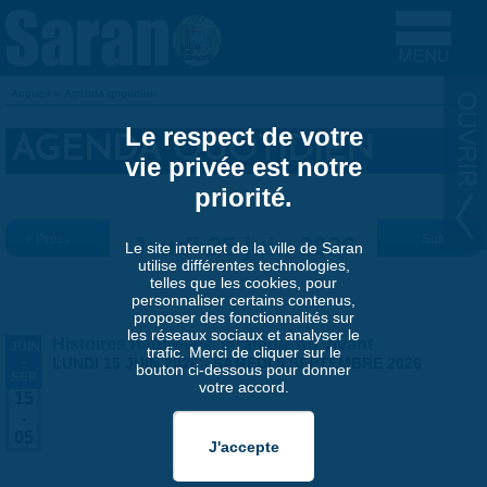
Aller au contenu principal
Accueil
»
Agenda quotidien
VOUS ÊTES ICI
Le respect de votre
AGENDA QUOTIDIEN
vie privée est notre
priorité.
« Préc.
Jeudi 25 juin 2026
Suiv. »
Le site internet de la ville de Saran
utilise différentes technologies,
telles que les cookies, pour
personnaliser certains contenus,
proposer des fonctionnalités sur
les réseaux sociaux et analyser le
Histoires naturelles, stratégie du vivant
JUIN
trafic. Merci de cliquer sur le
-
LUNDI 15 JUIN 2026
-
SAMEDI 5 SEPTEMBRE 2026
bouton ci-dessous pour donner
SEP
votre accord.
15
-
05