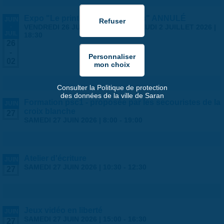
Expo "Le printemps des artistes" ANNULÉ
JUIN
-
VENDREDI 26 JUIN 2026 | 14:00
-
JEUDI 2 JUILLET 2026 |
JUIL
18:30
26
-
02
Consulter la Politique de protection
des données de la ville de Saran
Formation psc1 - proposée par les secouristes de la
JUIN
croix blanche
27
SAMEDI 27 JUIN 2026 |
8:00
-
19:00
Atelier d'écriture
JUIN
SAMEDI 27 JUIN 2026 |
10:30
-
12:30
27
Jeux vidéo en liberté
JUIN
SAMEDI 27 JUIN 2026 |
15:00
-
16:30
27