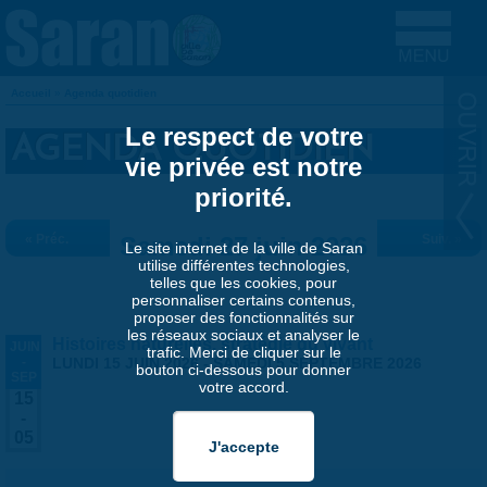
Aller au contenu principal
Accueil
»
Agenda quotidien
VOUS ÊTES ICI
Le respect de votre
AGENDA QUOTIDIEN
vie privée est notre
priorité.
« Préc.
Samedi 27 juin 2026
Suiv. »
Le site internet de la ville de Saran
utilise différentes technologies,
telles que les cookies, pour
personnaliser certains contenus,
proposer des fonctionnalités sur
les réseaux sociaux et analyser le
Histoires naturelles, stratégie du vivant
JUIN
trafic. Merci de cliquer sur le
-
LUNDI 15 JUIN 2026
-
SAMEDI 5 SEPTEMBRE 2026
bouton ci-dessous pour donner
SEP
votre accord.
15
-
05