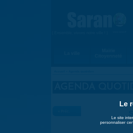
Aller au contenu principal
{ Ensemble, vivons notre ville ! }
www.saran.fr
Mairie
La ville
Citoyenneté
Accueil
»
Agenda quotidien
VOUS ÊTES ICI
AGENDA QUOTI
Le r
« Préc.
S
Le site inte
personnaliser cer