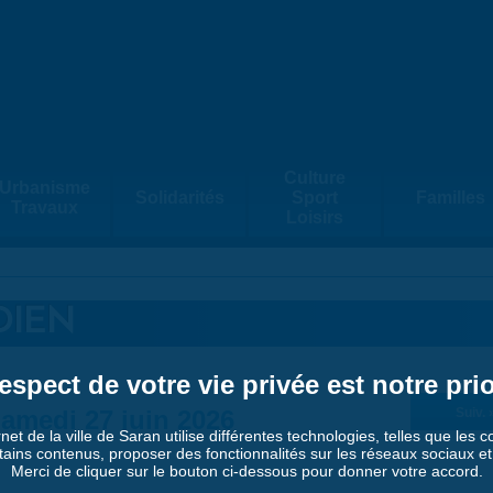
Culture
Urbanisme
Solidarités
Sport
Familles
Travaux
Loisirs
DIEN
espect de votre vie privée est notre prio
amedi 27 juin 2026
Suiv. 
rnet de la ville de Saran utilise différentes technologies, telles que les 
tains contenus, proposer des fonctionnalités sur les réseaux sociaux et a
Merci de cliquer sur le bouton ci-dessous pour donner votre accord.