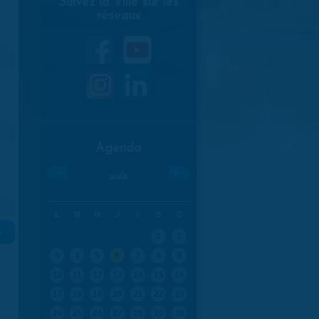
Suivez la Ville sur les
réseaux
Agenda
«
»
août
L
M
M
J
V
S
D
»
1
2
3
4
5
6
7
8
9
10
11
12
13
14
15
16
17
18
19
20
21
22
23
24
25
26
27
28
29
30