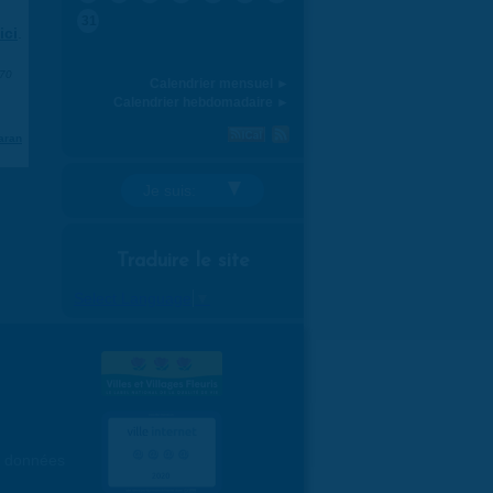
31
ici
.
970
Calendrier mensuel ►
Calendrier hebdomadaire ►
aran
Je suis:
Traduire le site
Select Language
▼
es données