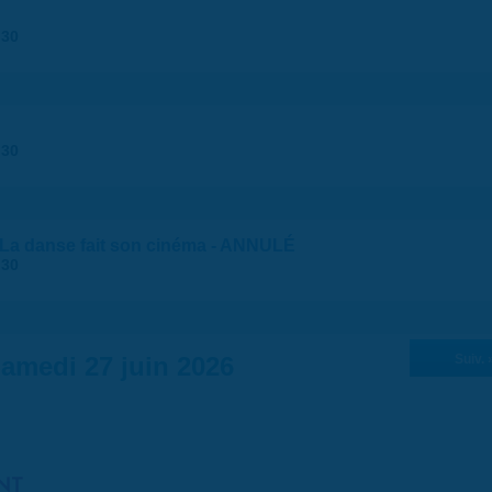
:30
:30
 "La danse fait son cinéma - ANNULÉ
:30
amedi 27 juin 2026
Suiv. 
NT