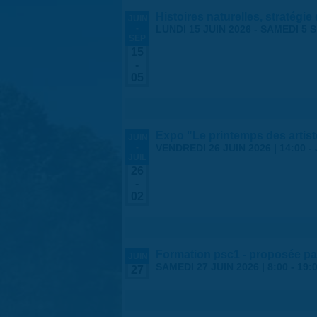
Histoires naturelles, stratégie
JUIN
-
LUNDI 15 JUIN 2026
-
SAMEDI 5 
SEP
15
-
05
Expo "Le printemps des arti
JUIN
-
VENDREDI 26 JUIN 2026 | 14:00
-
JUIL
26
-
02
Formation psc1 - proposée par
JUIN
SAMEDI 27 JUIN 2026 |
8:00
-
19:
27