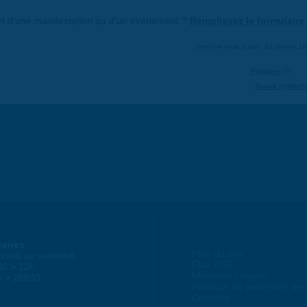
art d'une manifestation ou d'un événement ?
Remplissez le formulaire 
Dernière mise à jour : 01 janvier 1
Partager
Suivre @VilleS
raires
Plan du site
lundi au vendredi :
Flux RSS
30 > 12h
Mentions Légales
h > 16h30
Politique de protection d
Contacts