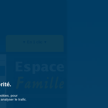
▼ En 1 clic ▼
rité.
»
cookies, pour
nalyser le trafic.