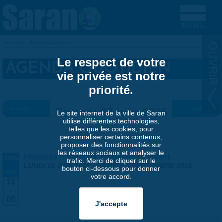
Aller au contenu principal
Accueil
»
Agenda quotidien
VOUS ÊTES ICI
Le respect de votre
AGENDA QUOTIDIEN
vie privée est notre
priorité.
« Préc.
Samedi 27 juin 2026
Suiv. »
Le site internet de la ville de Saran
utilise différentes technologies,
telles que les cookies, pour
personnaliser certains contenus,
proposer des fonctionnalités sur
les réseaux sociaux et analyser le
Histoires naturelles, stratégie du vivant
JUIN
trafic. Merci de cliquer sur le
-
LUNDI 15 JUIN 2026
-
SAMEDI 5 SEPTEMBRE 2026
bouton ci-dessous pour donner
SEP
votre accord.
15
-
05