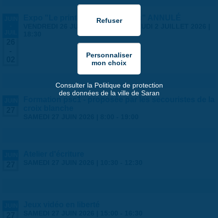
Expo "Le printemps des artistes" ANNULÉ
JUIN
-
VENDREDI 26 JUIN 2026 | 14:00
-
JEUDI 2 JUILLET 2026 |
JUIL
18:30
26
-
02
Consulter la Politique de protection
des données de la ville de Saran
Formation psc1 - proposée par les secouristes de la
JUIN
croix blanche
27
SAMEDI 27 JUIN 2026 |
8:00
-
19:00
Atelier d'écriture
JUIN
SAMEDI 27 JUIN 2026 |
10:30
-
12:30
27
Jeux vidéo en liberté
JUIN
SAMEDI 27 JUIN 2026 |
15:00
-
16:30
27