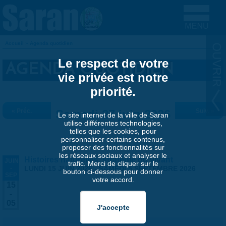
Aller au contenu principal
Accueil
»
Agenda quotidien
VOUS ÊTES ICI
Le respect de votre
AGENDA QUOTIDIEN
vie privée est notre
priorité.
« Préc.
Samedi 27 juin 2026
Suiv. »
Le site internet de la ville de Saran
utilise différentes technologies,
telles que les cookies, pour
personnaliser certains contenus,
proposer des fonctionnalités sur
les réseaux sociaux et analyser le
Histoires naturelles, stratégie du vivant
JUIN
trafic. Merci de cliquer sur le
-
LUNDI 15 JUIN 2026
-
SAMEDI 5 SEPTEMBRE 2026
bouton ci-dessous pour donner
SEP
votre accord.
15
-
05