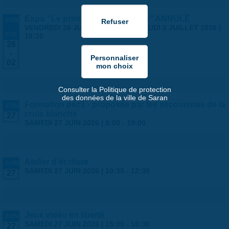
Expo "Le printemps des artistes" ANNULÉ
JUIN
-
VENDREDI 26 JUIN 2026 | 14:00
-
JEUDI 2 JUILLET 2026 |
JUIL
18:30
26
-
02
Consulter la Politique de protection
des données de la ville de Saran
Formation psc1 - proposée par les secouristes de la
JUIN
croix blanche
27
SAMEDI 27 JUIN 2026 |
8:00
-
19:00
Atelier d'écriture
JUIN
SAMEDI 27 JUIN 2026 |
10:30
-
12:30
27
Jeux vidéo en liberté
JUIN
SAMEDI 27 JUIN 2026 |
15:00
-
16:30
27