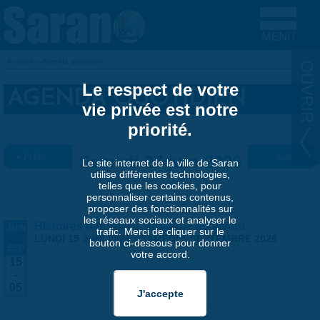
Aller au contenu principal
Accueil
»
Agenda quotidien
VOUS ÊTES ICI
Le respect de votre
AGENDA QUOTIDIEN
vie privée est notre
priorité.
« Préc.
Samedi 27 juin 2026
Suiv. »
Le site internet de la ville de Saran
utilise différentes technologies,
telles que les cookies, pour
personnaliser certains contenus,
proposer des fonctionnalités sur
les réseaux sociaux et analyser le
Histoires naturelles, stratégie du vivant
JUIN
trafic. Merci de cliquer sur le
-
LUNDI 15 JUIN 2026
-
SAMEDI 5 SEPTEMBRE 2026
bouton ci-dessous pour donner
SEP
votre accord.
15
-
05