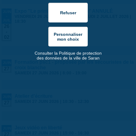
Expo "Le printemps des artistes" ANNULÉ
JUIN
-
VENDREDI 26 JUIN 2026 | 14:00
-
JEUDI 2 JUILLET 2026 |
JUIL
18:30
26
-
02
Consulter la Politique de protection
des données de la ville de Saran
Formation psc1 - proposée par les secouristes de la
JUIN
croix blanche
27
SAMEDI 27 JUIN 2026 |
8:00
-
19:00
Atelier d'écriture
JUIN
SAMEDI 27 JUIN 2026 |
10:30
-
12:30
27
Jeux vidéo en liberté
JUIN
SAMEDI 27 JUIN 2026 |
15:00
-
16:30
27