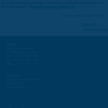
Associations, vous souhaitez nous faire part d'une manifestation ou
d'un événement ?
Remplissez le formulaire ici
.
Dernière mise à jour : 01 janvier 1970
Partager
Suivre @VilleSaran
Mairie
Place de la liberté
45774 Saran Cedex
Tél. : 02 38 80 34 00
Fax : 02 38 80 34 30
courrier@ville-saran.fr
Horaires
Du lundi au vendredi :
8h30 > 12h
13h > 16h30
Plan du site