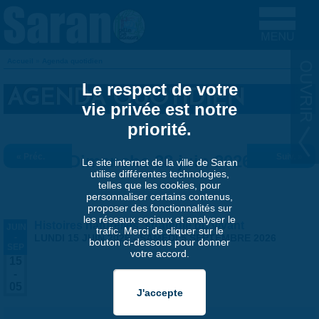
Aller au contenu principal
Accueil
»
Agenda quotidien
VOUS ÊTES ICI
Le respect de votre
AGENDA QUOTIDIEN
vie privée est notre
priorité.
« Préc.
Dimanche 28 juin 2026
Suiv. »
Le site internet de la ville de Saran
utilise différentes technologies,
telles que les cookies, pour
personnaliser certains contenus,
proposer des fonctionnalités sur
les réseaux sociaux et analyser le
Histoires naturelles, stratégie du vivant
JUIN
trafic. Merci de cliquer sur le
-
LUNDI 15 JUIN 2026
-
SAMEDI 5 SEPTEMBRE 2026
bouton ci-dessous pour donner
SEP
votre accord.
15
-
05