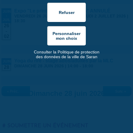
Expo "Le printemps des artistes" ANNULÉ
JUIN
-
VENDREDI 26 JUIN 2026 | 14:00
-
JEUDI 2 JUILLET 2026 |
JUIL
18:30
26
-
02
Consulter la Politique de protection
des données de la ville de Saran
Yoga du rire - stage ados/adultes par la MLC
JUIN
DIMANCHE 28 JUIN 2026 |
14:00
-
18:00
28
« Préc.
Dimanche 28 juin 2026
Suiv. »
SOUMETTRE UN ÉVÉNEMENT