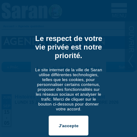
Aller au contenu principal
Accueil
»
Agenda quotidien
VOUS ÊTES ICI
Le respect de votre
AGENDA QUOTIDIEN
vie privée est notre
priorité.
« Préc.
Lundi 29 juin 2026
Suiv. »
Le site internet de la ville de Saran
utilise différentes technologies,
telles que les cookies, pour
personnaliser certains contenus,
proposer des fonctionnalités sur
les réseaux sociaux et analyser le
Histoires naturelles, stratégie du vivant
JUIN
trafic. Merci de cliquer sur le
-
LUNDI 15 JUIN 2026
-
SAMEDI 5 SEPTEMBRE 2026
bouton ci-dessous pour donner
SEP
votre accord.
15
-
05