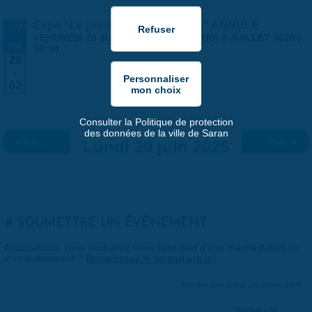
Expo "Le printemps des artistes" ANNULÉ
JUIN
-
VENDREDI 26 JUIN 2026 | 14:00
-
JEUDI 2 JUILLET 2026 |
JUIL
18:30
26
-
02
Consulter la Politique de protection
des données de la ville de Saran
« Préc.
Lundi 29 juin 2026
Suiv. »
SOUMETTRE UN ÉVÉNEMENT
Associations, vous souhaitez nous faire part d'une manifestation ou
d'un événement ?
Remplissez le formulaire ici
.
Dernière mise à jour : 01 janvier 1970
Partager