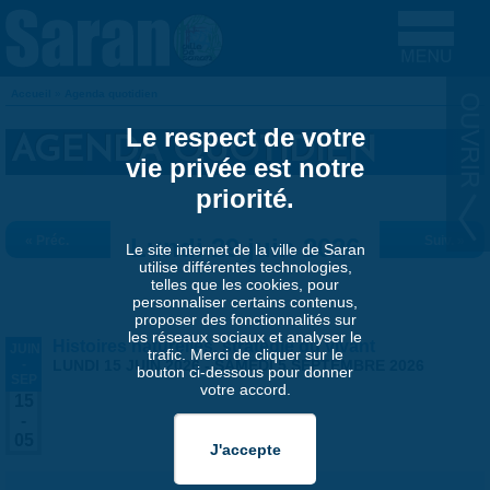
Aller au contenu principal
Accueil
»
Agenda quotidien
VOUS ÊTES ICI
Le respect de votre
AGENDA QUOTIDIEN
vie privée est notre
priorité.
« Préc.
Lundi 29 juin 2026
Suiv. »
Le site internet de la ville de Saran
utilise différentes technologies,
telles que les cookies, pour
personnaliser certains contenus,
proposer des fonctionnalités sur
les réseaux sociaux et analyser le
Histoires naturelles, stratégie du vivant
JUIN
trafic. Merci de cliquer sur le
-
LUNDI 15 JUIN 2026
-
SAMEDI 5 SEPTEMBRE 2026
bouton ci-dessous pour donner
SEP
votre accord.
15
-
05