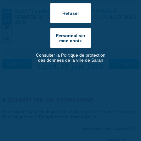
Expo "Le printemps des artistes" ANNULÉ
JUIN
-
VENDREDI 26 JUIN 2026 | 14:00
-
JEUDI 2 JUILLET 2026 |
JUIL
18:30
26
-
02
Consulter la Politique de protection
des données de la ville de Saran
« Préc.
Lundi 29 juin 2026
Suiv. »
SOUMETTRE UN ÉVÉNEMENT
Associations, vous souhaitez nous faire part d'une manifestation ou
d'un événement ?
Remplissez le formulaire ici
.
Dernière mise à jour : 01 janvier 1970
Partager