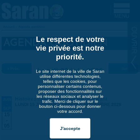
Aller au contenu principal
Accueil
»
Agenda quotidien
VOUS ÊTES ICI
Le respect de votre
AGENDA QUOTIDIEN
vie privée est notre
priorité.
« Préc.
Lundi 29 juin 2026
Suiv. »
Le site internet de la ville de Saran
utilise différentes technologies,
telles que les cookies, pour
personnaliser certains contenus,
proposer des fonctionnalités sur
les réseaux sociaux et analyser le
Histoires naturelles, stratégie du vivant
JUIN
trafic. Merci de cliquer sur le
-
LUNDI 15 JUIN 2026
-
SAMEDI 5 SEPTEMBRE 2026
bouton ci-dessous pour donner
SEP
votre accord.
15
-
05