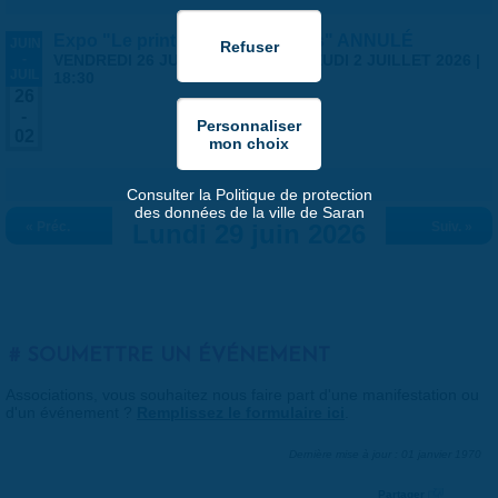
Expo "Le printemps des artistes" ANNULÉ
JUIN
-
VENDREDI 26 JUIN 2026 | 14:00
-
JEUDI 2 JUILLET 2026 |
JUIL
18:30
26
-
02
Consulter la Politique de protection
des données de la ville de Saran
« Préc.
Lundi 29 juin 2026
Suiv. »
SOUMETTRE UN ÉVÉNEMENT
Associations, vous souhaitez nous faire part d'une manifestation ou
d'un événement ?
Remplissez le formulaire ici
.
Dernière mise à jour : 01 janvier 1970
Partager