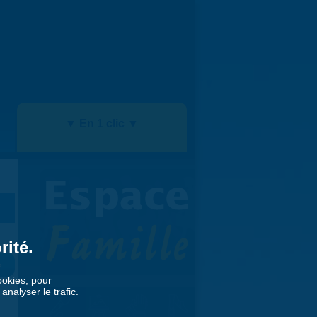
▼ En 1 clic ▼
rité.
»
cookies, pour
nalyser le trafic.