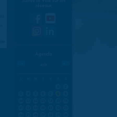
Suivez la Ville sur les
réseaux
ici
.
970
aran
Agenda
«
»
août
L
M
M
J
V
S
D
1
2
3
4
5
6
7
8
9
10
11
12
13
14
15
16
17
18
19
20
21
22
23
24
25
26
27
28
29
30