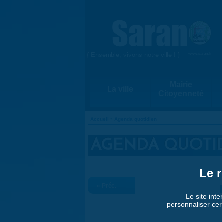
Aller au contenu principal
{ Ensemble, vivons notre ville ! }
www.saran.fr
Mairie
La ville
Citoyenneté
Accueil
»
Agenda quotidien
VOUS ÊTES ICI
AGENDA QUOTI
Le r
« Préc.
Le site inte
personnaliser cer