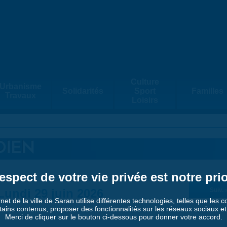
Culture
Urbanisme
Solidarités
Sport
Familles
Travaux
Loisirs
DIEN
espect de votre vie privée est notre prio
Lundi 29 juin 2026
Suiv. 
rnet de la ville de Saran utilise différentes technologies, telles que les 
tains contenus, proposer des fonctionnalités sur les réseaux sociaux et a
Merci de cliquer sur le bouton ci-dessous pour donner votre accord.