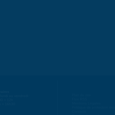
raires
Plan du site
lundi au vendredi :
Flux RSS
30 > 12h
Mentions Légales
h > 16h30
Politique de protection d
Contacts