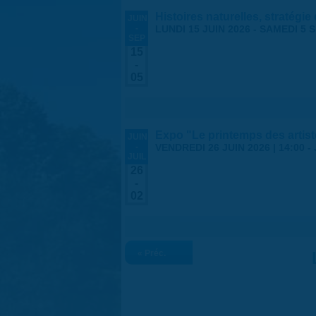
Histoires naturelles, stratégie
JUIN
-
LUNDI 15 JUIN 2026
-
SAMEDI 5 
SEP
15
-
05
Expo "Le printemps des arti
JUIN
-
VENDREDI 26 JUIN 2026 | 14:00
-
JUIL
26
-
02
« Préc.