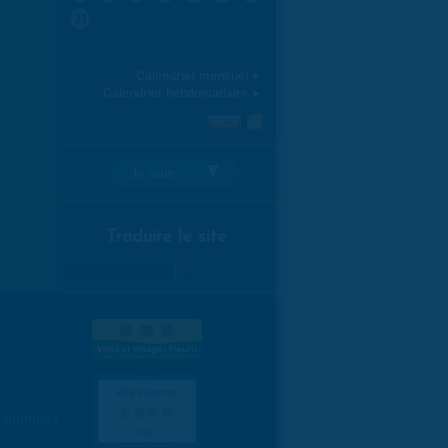
31
Calendrier mensuel ►
Calendrier hebdomadaire ►
Je suis:
Traduire le site
Select Language
▼
es données