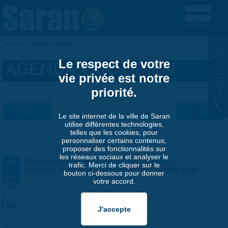
Aller au contenu principal
Accueil
»
Agenda quotidien
VOUS ÊTES ICI
Le respect de votre
AGENDA QUOTIDIEN
vie privée est notre
priorité.
« Préc.
Mardi 30 juin 2026
Suiv. »
Le site internet de la ville de Saran
utilise différentes technologies,
telles que les cookies, pour
personnaliser certains contenus,
proposer des fonctionnalités sur
les réseaux sociaux et analyser le
Histoires naturelles, stratégie du vivant
JUIN
trafic. Merci de cliquer sur le
-
LUNDI 15 JUIN 2026
-
SAMEDI 5 SEPTEMBRE 2026
bouton ci-dessous pour donner
SEP
votre accord.
15
-
05