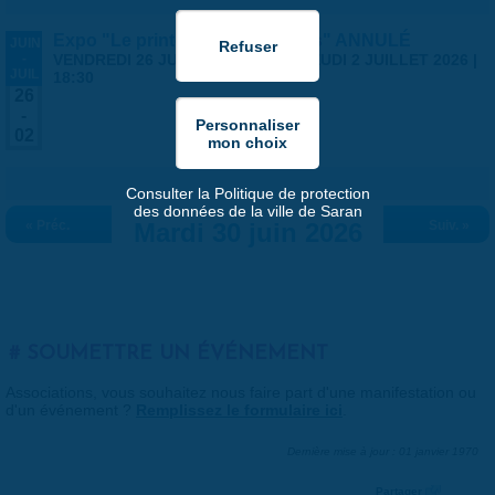
Expo "Le printemps des artistes" ANNULÉ
JUIN
-
VENDREDI 26 JUIN 2026 | 14:00
-
JEUDI 2 JUILLET 2026 |
JUIL
18:30
26
-
02
Consulter la Politique de protection
des données de la ville de Saran
« Préc.
Mardi 30 juin 2026
Suiv. »
SOUMETTRE UN ÉVÉNEMENT
Associations, vous souhaitez nous faire part d'une manifestation ou
d'un événement ?
Remplissez le formulaire ici
.
Dernière mise à jour : 01 janvier 1970
Partager