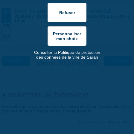
Expo "Le printemps des artistes" ANNULÉ
JUIN
-
VENDREDI 26 JUIN 2026 | 14:00
-
JEUDI 2 JUILLET 2026 |
JUIL
18:30
26
-
02
Consulter la Politique de protection
des données de la ville de Saran
« Préc.
Mardi 30 juin 2026
Suiv. »
SOUMETTRE UN ÉVÉNEMENT
Associations, vous souhaitez nous faire part d'une manifestation ou
d'un événement ?
Remplissez le formulaire ici
.
Dernière mise à jour : 01 janvier 1970
Partager