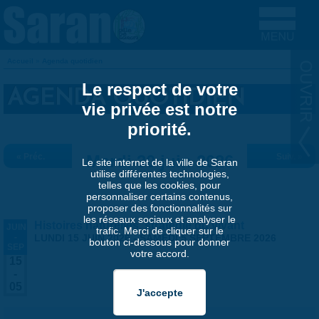
Aller au contenu principal
Accueil
»
Agenda quotidien
VOUS ÊTES ICI
Le respect de votre
AGENDA QUOTIDIEN
vie privée est notre
priorité.
« Préc.
Mardi 30 juin 2026
Suiv. »
Le site internet de la ville de Saran
utilise différentes technologies,
telles que les cookies, pour
personnaliser certains contenus,
proposer des fonctionnalités sur
les réseaux sociaux et analyser le
Histoires naturelles, stratégie du vivant
JUIN
trafic. Merci de cliquer sur le
-
LUNDI 15 JUIN 2026
-
SAMEDI 5 SEPTEMBRE 2026
bouton ci-dessous pour donner
SEP
votre accord.
15
-
05