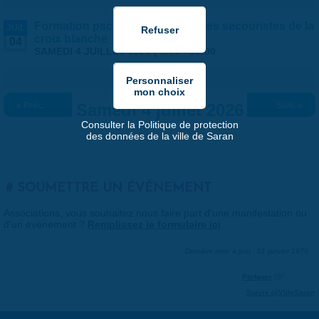
Formation psc1 - proposée par les secouristes de la
JUIL
croix blanche
04
SAMEDI 4 JUILLET 2026 |
8:00
-
19:00
« Préc.
Samedi 4 juillet 2026
Suiv. »
Consulter la Politique de protection
des données de la ville de Saran
SOUMETTRE UN ÉVÉNEMENT
Associations, vous souhaitez nous faire part d'une manifestation ou
d'un événement ?
Remplissez le formulaire ici
.
Dernière mise à jour : 01 janvier 1970
Partager
Suivre @VilleSaran