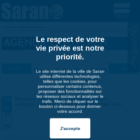
Aller au contenu principal
Accueil
»
Agenda quotidien
VOUS ÊTES ICI
Le respect de votre
AGENDA QUOTIDIEN
vie privée est notre
priorité.
« Préc.
Samedi 4 juillet 2026
Suiv. »
Le site internet de la ville de Saran
utilise différentes technologies,
telles que les cookies, pour
personnaliser certains contenus,
proposer des fonctionnalités sur
les réseaux sociaux et analyser le
Histoires naturelles, stratégie du vivant
JUIN
trafic. Merci de cliquer sur le
-
LUNDI 15 JUIN 2026
-
SAMEDI 5 SEPTEMBRE 2026
bouton ci-dessous pour donner
SEP
votre accord.
15
-
05