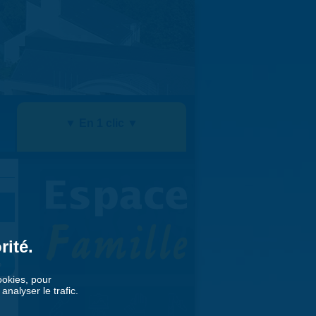
▼ En 1 clic ▼
rité.
»
cookies, pour
nalyser le trafic.