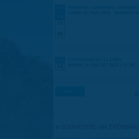
Histoires naturelles, stratégie
JUIN
-
LUNDI 15 JUIN 2026
-
SAMEDI 5 
SEP
15
-
05
Cérémonie du 14 juillet
JUIL
MARDI 14 JUILLET 2026 |
11:30
-
14
« Préc.
M
SOUMETTRE UN ÉVÉNEME
Associations, vous souhaitez nous faire p