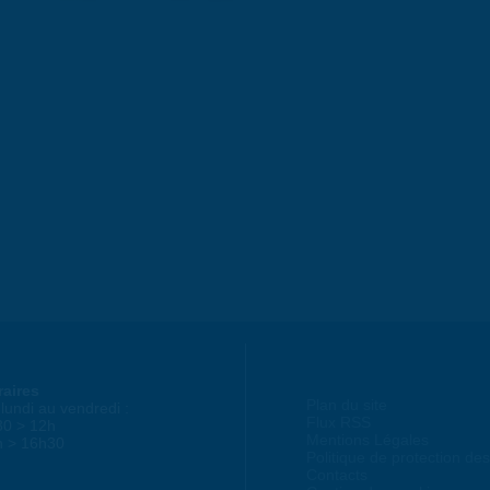
raires
Plan du site
lundi au vendredi :
Flux RSS
30 > 12h
Mentions Légales
h > 16h30
Politique de protection d
Contacts