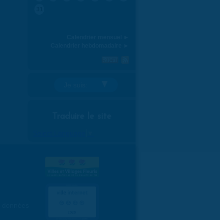
31
Calendrier mensuel ►
Calendrier hebdomadaire ►
Je suis:
Traduire le site
Select Language
▼
es données