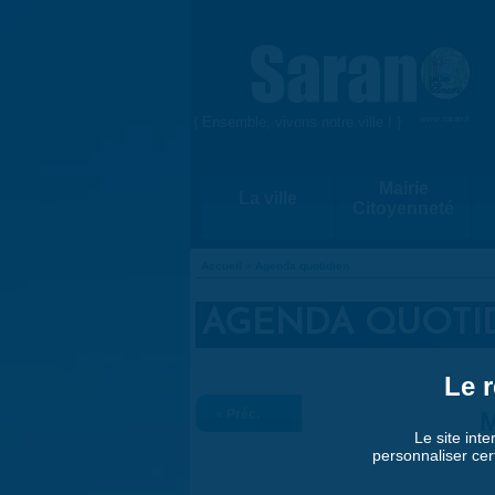
Aller au contenu principal
{ Ensemble, vivons notre ville ! }
www.saran.fr
Mairie
La ville
Citoyenneté
Accueil
»
Agenda quotidien
VOUS ÊTES ICI
AGENDA QUOTI
Le r
« Préc.
M
Le site inte
personnaliser cer