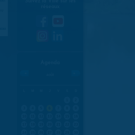
Suivez la Ville sur les
réseaux
970
aran
Agenda
«
»
août
L
M
M
J
V
S
D
1
2
3
4
5
6
7
8
9
10
11
12
13
14
15
16
17
18
19
20
21
22
23
24
25
26
27
28
29
30