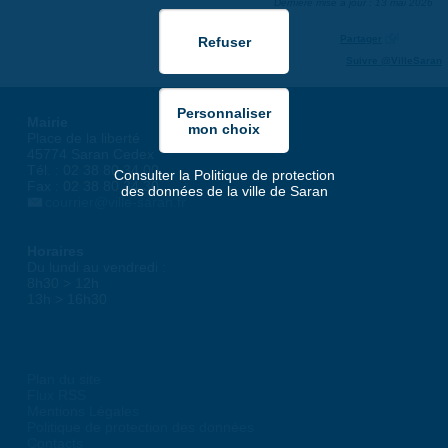
Dernière mise à jour : 13 mai 2026
Partager
Suivre @VilleSaran
Mairie
Place de la liberté
45774 Saran Cedex
Tél. : 02 38 80 34 00
Consulter la Politique de protection
Fax : 02 38 80 34 30
des données de la ville de Saran
courrier@ville-saran.fr
Horaires
Du lundi au vendredi :
8h30 > 12h
13h > 16h30
Plan du site
Flux RSS
Mentions Légales
Politique de protection des données
Contacts