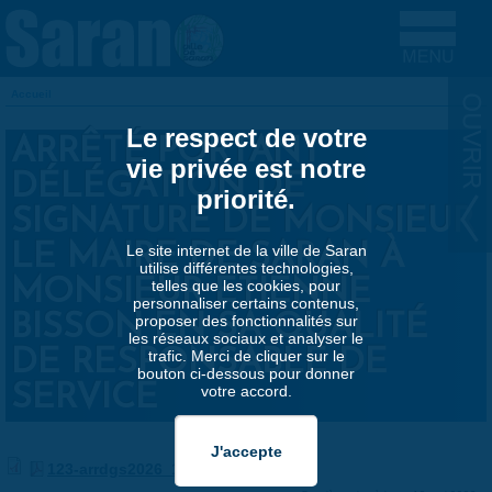
Aller au contenu principal
Accueil
VOUS ÊTES ICI
Le respect de votre
ARRÊTÉ PORTANT
vie privée est notre
DÉLÉGATION DE
priorité.
SIGNATURE DE MONSIEUR
LE MAIRE DE SARAN À
Le site internet de la ville de Saran
utilise différentes technologies,
MONSIEUR ETIENNE
telles que les cookies, pour
personnaliser certains contenus,
BISSON EN SA QUALITÉ
proposer des fonctionnalités sur
les réseaux sociaux et analyser le
DE RESPONSABLE DE
trafic. Merci de cliquer sur le
bouton ci-dessous pour donner
SERVICE
votre accord.
123-arrdgs2026_123-ai-1-1_1.pdf