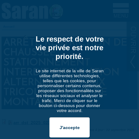
Aller au contenu principal
Accueil
VOUS ÊTES ICI
Le respect de votre
ARRÊTÉ RESTRICTION DE
vie privée est notre
CHAUSSÉE
priorité.
STATIONNEMENT
INTERDIT CIRCULATION
Le site internet de la ville de Saran
utilise différentes technologies,
ALTERNÉE PAR FEUX
telles que les cookies, pour
personnaliser certains contenus,
TRICOLORES RUE DE
proposer des fonctionnalités sur
les réseaux sociaux et analyser le
MONTARAN
trafic. Merci de cliquer sur le
bouton ci-dessous pour donner
votre accord.
arr_dst_2025_0232.pdf
Dernière mise à jour : 22 septembre 2025