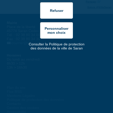
Partager
Suivre @VilleSaran
Mairie
Place de la liberté
45774 Saran Cedex
Tél. : 02 38 80 34 00
Fax : 02 38 80 34 30
courrier@ville-saran.fr
Consulter la Politique de protection
des données de la ville de Saran
Horaires
Du lundi au vendredi :
8h30 > 12h
13h > 16h30
Plan du site
Flux RSS
Mentions Légales
Politique de protection des données
Contacts
Gestion des cookies
Accessibilité