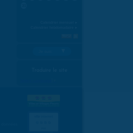
31
Calendrier mensuel ►
Calendrier hebdomadaire ►
Je suis:
Traduire le site
Select Language
▼
es données