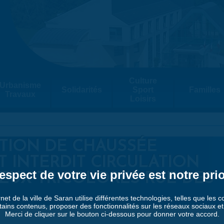
Culture
Urbanisme
Solidarités
Sport
Familles
Travaux
Loisirs
CTION DE CHAUSSÉE
 INTERDIT CIRCULATION
espect de votre vie privée est notre prio
FEUX TRICOLORES RUE DES
rnet de la ville de Saran utilise différentes technologies, telles que les 
tains contenus, proposer des fonctionnalités sur les réseaux sociaux et a
Merci de cliquer sur le bouton ci-dessous pour donner votre accord.