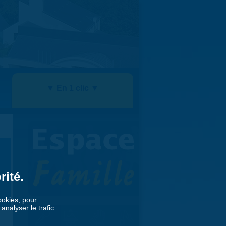
▼ En 1 clic ▼
rité.
cookies, pour
nalyser le trafic.