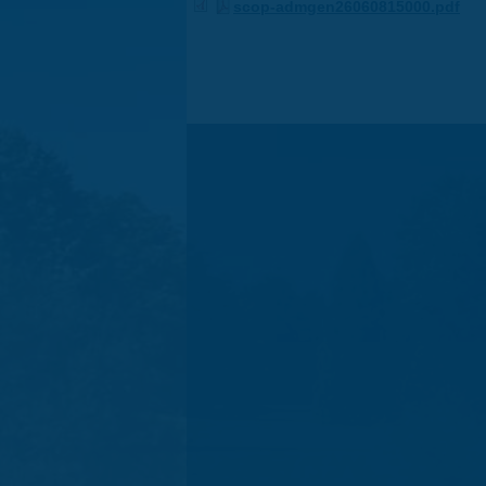
scop-admgen26060815000.pdf