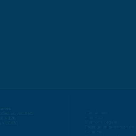
raires
Plan du site
lundi au vendredi :
Flux RSS
30 > 12h
Mentions Légales
h > 16h30
Politique de protection d
Contacts