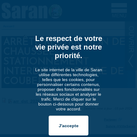
Aller au contenu principal
Accueil
VOUS ÊTES ICI
Le respect de votre
ARRÊTÉ RESTRICTION DE
vie privée est notre
CHAUSSÉE
priorité.
STATIONNEMENT
INTERDIT RUE PIERRE DE
Le site internet de la ville de Saran
utilise différentes technologies,
COUBERTIN
telles que les cookies, pour
personnaliser certains contenus,
proposer des fonctionnalités sur
les réseaux sociaux et analyser le
trafic. Merci de cliquer sur le
arr_dst_2026_160.pdf
bouton ci-dessous pour donner
votre accord.
Dernière mise à jour : 03 juin 2026
Partager
Suivre @VilleSaran