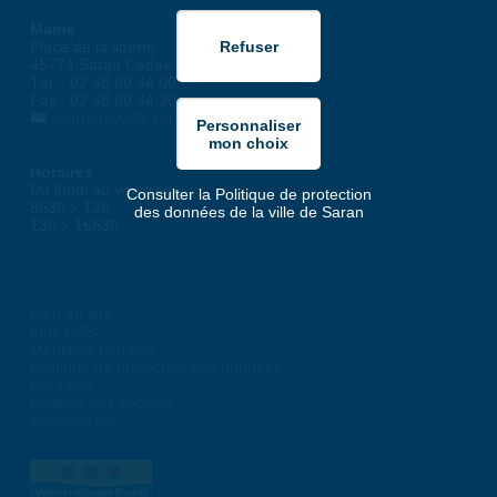
Mairie
Place de la liberté
45774 Saran Cedex
Tél. : 02 38 80 34 00
Fax : 02 38 80 34 30
courrier@ville-saran.fr
Horaires
Du lundi au vendredi :
Consulter la Politique de protection
8h30 > 12h
des données de la ville de Saran
13h > 16h30
Plan du site
Flux RSS
Mentions Légales
Politique de protection des données
Contacts
Gestion des cookies
Accessibilité