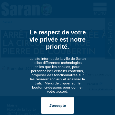
Aller au contenu principal
Accueil
VOUS ÊTES ICI
Le respect de votre
ARRÊTÉ ROUTE BARRÉE À
vie privée est notre
LA CIRCULATION RUE
priorité.
PIERRE DE COUBERTIN
Le site internet de la ville de Saran
utilise différentes technologies,
telles que les cookies, pour
arr_dst_2026_088.pdf
personnaliser certains contenus,
proposer des fonctionnalités sur
Dernière mise à jour : 23 mars 2026
les réseaux sociaux et analyser le
trafic. Merci de cliquer sur le
Partager
bouton ci-dessous pour donner
Suivre @VilleSaran
votre accord.
Mairie
Place de la liberté
45774 Saran Cedex