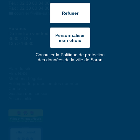
Tél. : 02 38 80 34 00
Fax : 02 38 80 34 30
courrier@ville-saran.fr
Horaires
Du lundi au vendredi :
8h30 > 12h
13h > 16h30
Consulter la Politique de protection
des données de la ville de Saran
Plan du site
Flux RSS
Mentions Légales
Politique de protection des données
Contacts
Gestion des cookies
Accessibilité