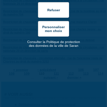
Restriction de chaussée - suppression de la voie lente à la circulation - rue
Nationale 20 en direction d'orléans
Restriction de chaussée - stationnement interdit - rue de la montjoie au droit
du numéro 704
Restriction de chaussée - stationnement interdit - rue maurice Claret
Restriction de chaussée - stationnement interdit - rue charles peguy - au
droit du numéro 180
Restriction de chaussée - stationnement interdit - rue passe debout
Consulter la Politique de protection
des données de la ville de Saran
Restriction de chaussée - suppression de la voie lente à la circulation - rue
nationale 20 en direction de paris
Restriction de chaussée - circulation alternée - rue de l'ancienne route de
Chartres au droit du numéro 3252
« premier
‹ précédent
…
106
107
108
109
110
111
112
113
114
…
suivant ›
dernier »
PAGES
VOIR AUSSI
Délibérations du conseil municipal