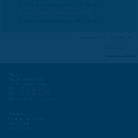
Décisions réglementaires du Maire
Arrêtés réglementaires du Maire
Actes administratifs du SIVU des Ifs
Dernière mise à jour : 01 janvier 1970
Partager
Suivre @VilleSaran
Mairie
Place de la liberté
45774 Saran Cedex
Tél. : 02 38 80 34 00
Fax : 02 38 80 34 30
courrier@ville-saran.fr
Horaires
Du lundi au vendredi :
8h30 > 12h
13h > 16h30