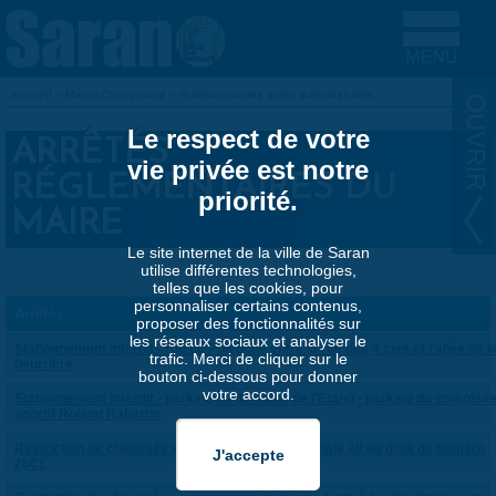
Aller au contenu principal
Accueil
»
Mairie-Citoyenneté
»
Publication des actes administratifs
VOUS ÊTES ICI
Le respect de votre
ARRÊTÉS
vie privée est notre
RÉGLEMENTAIRES DU
priorité.
MAIRE
Le site internet de la ville de Saran
utilise différentes technologies,
telles que les cookies, pour
personnaliser certains contenus,
Arrêtés
proposer des fonctionnalités sur
les réseaux sociaux et analyser le
Stationnement interdit - rue du Polygone entre la rue des 4 cles et l'allée de l
trafic. Merci de cliquer sur le
beurrière
bouton ci-dessous pour donner
votre accord.
Stationnement interdit - parking du domaine de l'Etang - parking du complex
sportif Roland Rabartin
Restriction de chaussée et du trottoir - rue Nationale 20 au droit du numéro
2601