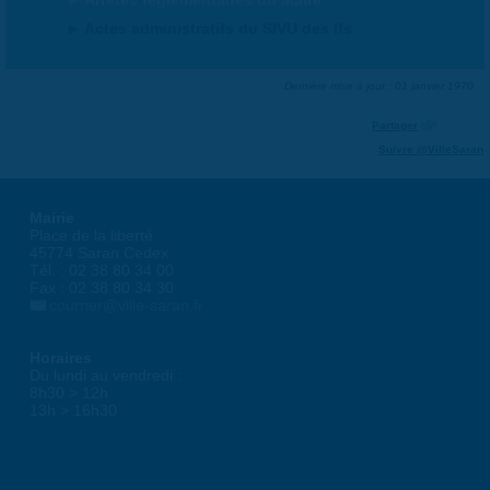
Arrêtés réglementaires du Maire
Actes administratifs du SIVU des Ifs
Dernière mise à jour : 01 janvier 1970
Partager
Suivre @VilleSaran
Mairie
Place de la liberté
45774 Saran Cedex
Tél. : 02 38 80 34 00
Fax : 02 38 80 34 30
courrier@ville-saran.fr
Horaires
Du lundi au vendredi :
8h30 > 12h
13h > 16h30