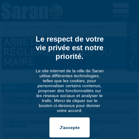
Aller au contenu principal
Accueil
»
Mairie-Citoyenneté
»
Publication des actes administratifs
VOUS ÊTES ICI
Le respect de votre
ARRÊTÉS
vie privée est notre
RÉGLEMENTAIRES DU
priorité.
MAIRE
Le site internet de la ville de Saran
utilise différentes technologies,
telles que les cookies, pour
personnaliser certains contenus,
Arrêtés
proposer des fonctionnalités sur
les réseaux sociaux et analyser le
Arrêté réservation de places de stationnement à proximité immédiate du 14
trafic. Merci de cliquer sur le
rue Maurice Claret
bouton ci-dessous pour donner
votre accord.
Arrêté restriction de chaussée stationnement interdit 85 rue des genets
Arrêté restriction de chaussée stationnement interdit 44 rue de la
medecinerie
Arrêté route barrée à la circulation allée Henri Matisse