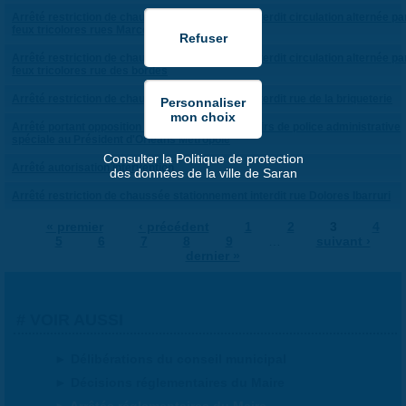
Arrêté restriction de chaussée stationnement interdit circulation alternée pa
feux tricolores rues Marcel Paul et Montaran
Arrêté restriction de chaussée stationnement interdit circulation alternée pa
feux tricolores rue des bordes
Arrêté restriction de chaussée stationnement interdit rue de la briqueterie
Arrêté portant opposition au transfert des pouvoirs de police administrative
spéciale au Président d'Orléans Métropole
Consulter la Politique de protection
Arrêté autorisation intervention
des données de la ville de Saran
Arrêté restriction de chaussée stationnement interdit rue Dolores Ibarruri
« premier
‹ précédent
1
2
3
4
5
6
7
8
9
…
suivant ›
dernier »
PAGES
VOIR AUSSI
Délibérations du conseil municipal
Décisions réglementaires du Maire