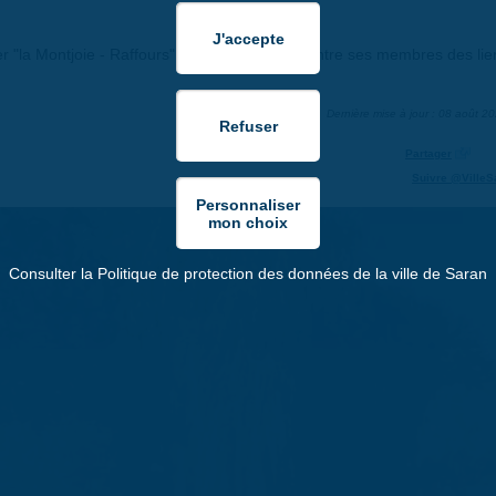
er "la Montjoie - Raffours" à Saran, de créer entre ses membres des lie
Dernière mise à jour : 08 août 2
Partager
Suivre @VilleS
Consulter la Politique de protection des données de la ville de Saran