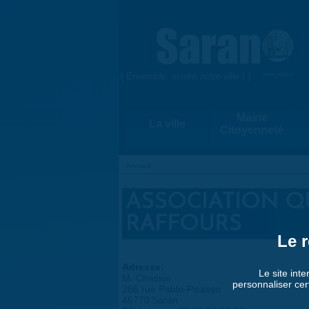
Aller au contenu principal
{ Ensemble, vivons notre ville ! }
www.saran.fr
Mairie
La ville
Citoyenneté
Accueil
VOUS ÊTES ICI
ASSOCIATION Q
RAFFOURS
Le r
Adresse:
Le site inte
M. Chassin
personnaliser cer
266 rue Pablo-Picasso
45770
Saran