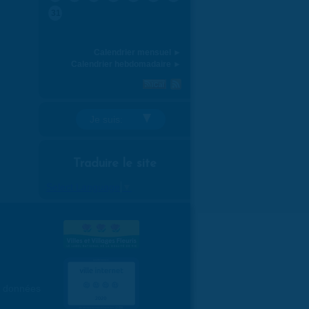
31
Calendrier mensuel ►
Calendrier hebdomadaire ►
Je suis:
Traduire le site
Select Language
▼
es données