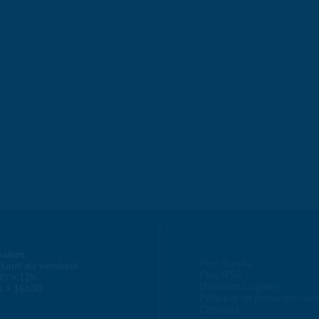
raires
Plan du site
lundi au vendredi :
Flux RSS
30 > 12h
Mentions Légales
h > 16h30
Politique de protection d
Contacts