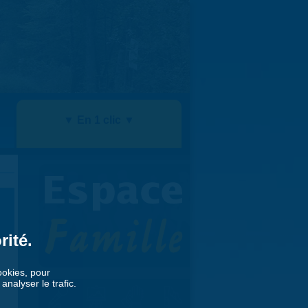
▼ En 1 clic ▼
rité.
cookies, pour
nalyser le trafic.