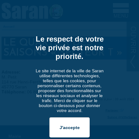
Aller au contenu principal
Accueil
VOUS ÊTES ICI
Le respect de votre
LE QUARTIER DES
vie privée est notre
SAISONS « SECTEUR T »
priorité.
Le site internet de la ville de Saran
Adresse:
utilise différentes technologies,
M. Petit
telles que les cookies, pour
114 rue Henri-Ferchaud
personnaliser certains contenus,
45770
Saran
proposer des fonctionnalités sur
Téléphone:
06 86 73 36 33
les réseaux sociaux et analyser le
Dernière mise à jour : 08 août 2024
trafic. Merci de cliquer sur le
bouton ci-dessous pour donner
votre accord.
Partager
Suivre @VilleSaran
Mairie