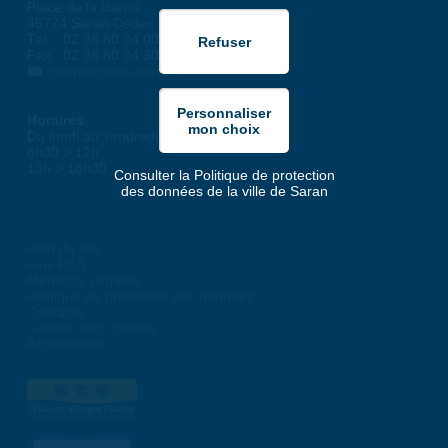
Place de la liberté
45774 Saran Cedex
Tél. : 02 38 80 34 00
Fax : 02 38 80 34 30
courrier@ville-saran.fr
Horaires
Du lundi au vendredi :
8h30 > 12h
13h > 16h30
Consulter la Politique de protection
des données de la ville de Saran
Plan du site
Flux RSS
Mentions Légales
Politique de protection des données
Contacts
Gestion des cookies
Accessibilité