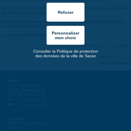
Permanence d'accueil et de solidarité pour les personnes et familles
en difficulté tous les jeudis de 14h à 17h.
Accueil des donateurs (dons financiers, vêtements, linge, vaisselle...
en bon état) tous les lundis de 14h à 17h30.
poirier.alain12@free.fr
Dernière mise à jour : 17 mars 2025
Consulter la Politique de protection
des données de la ville de Saran
Partager
Suivre @VilleSaran
Mairie
Place de la liberté
45774 Saran Cedex
Tél. : 02 38 80 34 00
Fax : 02 38 80 34 30
courrier@ville-saran.fr
Horaires
Du lundi au vendredi :
8h30 > 12h