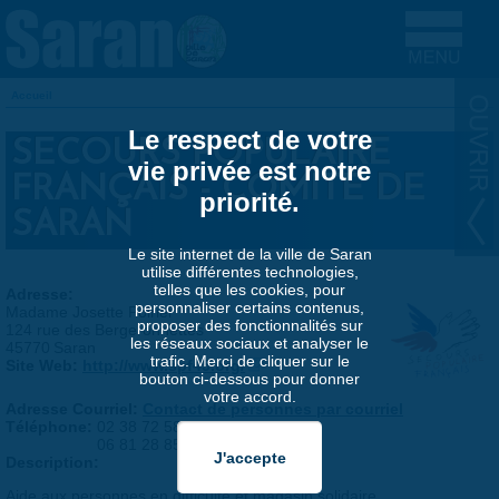
Aller au contenu principal
Accueil
VOUS ÊTES ICI
Le respect de votre
SECOURS POPULAIRE
vie privée est notre
FRANÇAIS - COMITÉ DE
priorité.
SARAN
Le site internet de la ville de Saran
utilise différentes technologies,
telles que les cookies, pour
Adresse:
personnaliser certains contenus,
Madame Josette Poirier
proposer des fonctionnalités sur
124 rue des Bergeronnettes
les réseaux sociaux et analyser le
45770
Saran
trafic. Merci de cliquer sur le
Site Web:
http://www.spf45.org/
bouton ci-dessous pour donner
votre accord.
Adresse Courriel:
Contact de personnes par courriel
Téléphone:
02 38 72 58 70
06 81 28 85 01
Description:
Aide aux personnes en difficulté et magasin solidaire.