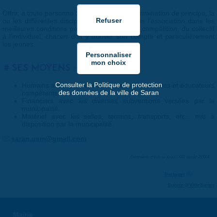
Offrir, à toute personne Saranaise, sans discrimination de principe, la
ou les différentes disciplines pratiquées dans l’association dans les
meilleures conditions possible. Du loisir à la compétition, du collectif
à l’individuel, chacun doit y trouver son compte et particulièrement
les jeunes.
SES MOYENS :
Consulter la Politique de protection
Humains avec quelques centaines de bénévoles et éducateurs
des données de la ville de Saran
compétents.
Financiers avec les diverses subventions versées par la
municipalité.
Matériel avec les salles, terrains, transports, etc... mis à
disposition par la municipalité.
saran.usm@gmail.com
Dernière mise à jour : 08 août 2024
Partager
Suivre @VilleSaran
Mairie