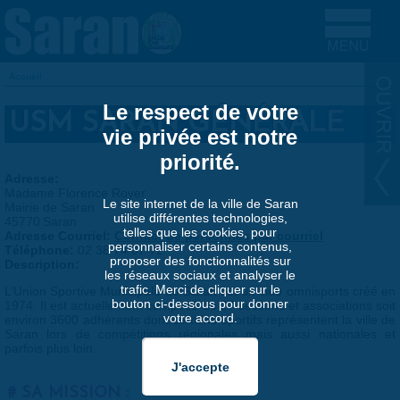
Aller au contenu principal
Accueil
VOUS ÊTES ICI
Le respect de votre
USM SARAN GÉNÉRALE
vie privée est notre
priorité.
Adresse:
Madame Florence Royer
Le site internet de la ville de Saran
Mairie de Saran
utilise différentes technologies,
45770
Saran
telles que les cookies, pour
Adresse Courriel:
Contact de personnes par courriel
personnaliser certains contenus,
Téléphone:
02 38 74 07 72
proposer des fonctionnalités sur
Description:
les réseaux sociaux et analyser le
trafic. Merci de cliquer sur le
L’Union Sportive Municipale de Saran est un club omnisports créé en
bouton ci-dessous pour donner
1974. Il est actuellement composé de 27 sections et associations soit
votre accord.
environ 3600 adhérents dont certains sportifs représentent la ville de
Saran lors de compétitions régionales mais aussi nationales et
parfois plus loin.
SA MISSION :