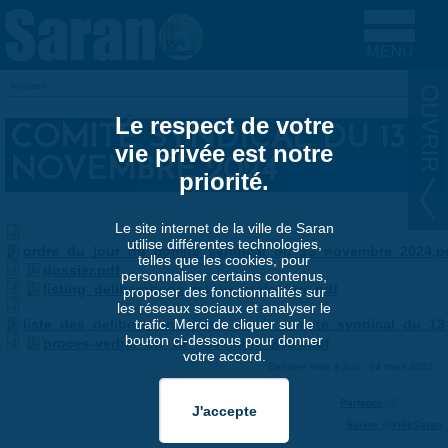
Aller au contenu principal
Accueil
VOUS ÊTES ICI
Le respect de votre
COMITÉ SYNDICAL DU 13
vie privée est notre
NOVEMBRE 2024
priorité.
Le site internet de la ville de Saran
utilise différentes technologies,
ordre_du_jour_du_comite_syndical_du_13_novembre_2024.p
telles que les cookies, pour
dossier.pdf
personnaliser certains contenus,
listing_deliberations_retour_prefecture.pdf
proposer des fonctionnalités sur
les réseaux sociaux et analyser le
liste_des_deliberations_prise_par_le_comite_syndical_du_1
trafic. Merci de cliquer sur le
bouton ci-dessous pour donner
proces-verbal_du_13_novembre_2024.pdf
votre accord.
Dernière mise à jour : 14 mars 2025
Partager
Suivre @VilleSaran