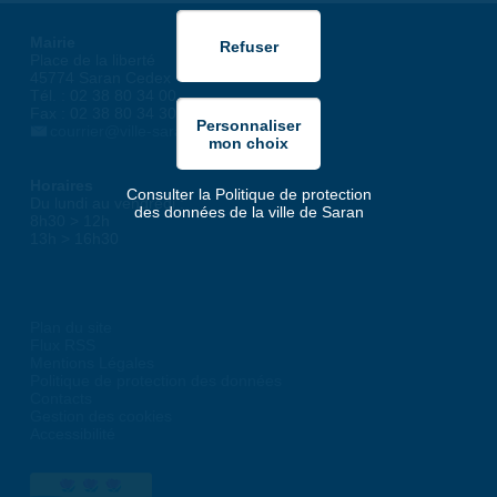
Mairie
Place de la liberté
45774 Saran Cedex
Tél. : 02 38 80 34 00
Fax : 02 38 80 34 30
courrier@ville-saran.fr
Horaires
Consulter la Politique de protection
Du lundi au vendredi :
des données de la ville de Saran
8h30 > 12h
13h > 16h30
Plan du site
Flux RSS
Mentions Légales
Politique de protection des données
Contacts
Gestion des cookies
Accessibilité