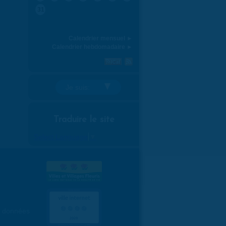
31
Calendrier mensuel ►
Calendrier hebdomadaire ►
Je suis:
Traduire le site
Select Language
▼
es données