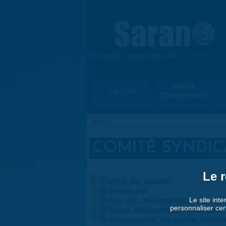
Aller au contenu principal
{ Ensemble, vivons notre ville ! }
www.saran.fr
Mairie
La ville
Citoyenneté
Accueil
VOUS ÊTES ICI
COMITÉ SYNDICA
Le r
ordre_du_jour.pdf
dossier.pdf
liste_des_deliberations_prises_l
Le site inte
personnaliser cer
listing_deliberations_retour_pref
proces-verbal_du_comite_syndic