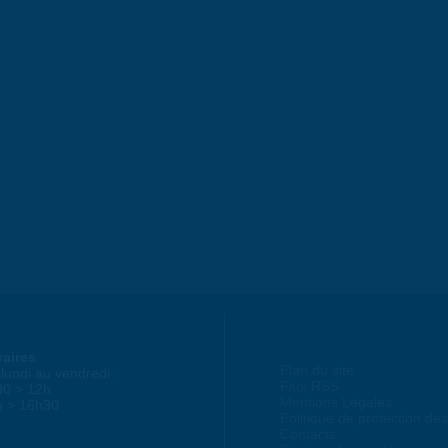
raires
Plan du site
lundi au vendredi :
Flux RSS
30 > 12h
Mentions Légales
h > 16h30
Politique de protection d
Contacts