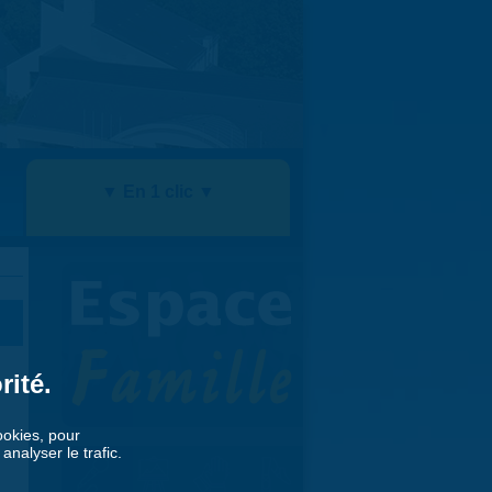
▼ En 1 clic ▼
rité.
cookies, pour
nalyser le trafic.