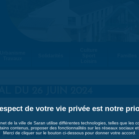
Culture
Urbanisme
Solidarités
Sport
Familles
Travaux
Loisirs
L DU 26 JUIN 2024
espect de votre vie privée est notre prio
e_26_juin_2024.pdf
rnet de la ville de Saran utilise différentes technologies, telles que les 
tains contenus, proposer des fonctionnalités sur les réseaux sociaux et a
ecture.pdf
Merci de cliquer sur le bouton ci-dessous pour donner votre accord.
al_du_26_juin_2024.pdf