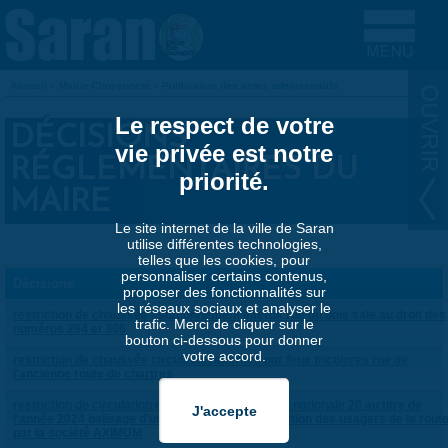
Aller au contenu principal
Accueil
»
Mairie-Citoyenneté
»
Publication des actes administratifs
VOUS ÊTES ICI
Le respect de votre
DÉCISIONS
vie privée est notre
RÉGLEMENTAIRES DU
priorité.
MAIRE
Le site internet de la ville de Saran
utilise différentes technologies,
telles que les cookies, pour
personnaliser certains contenus,
Décisions
proposer des fonctionnalités sur
les réseaux sociaux et analyser le
restriction de chaussée - stationnement interdit rue du bois sale au droit des
trafic. Merci de cliquer sur le
numéros 294 et 306
bouton ci-dessous pour donner
votre accord.
restriction de chaussée circulation alternée par feux tricolores rue de
l'ancienne route de chartres
restriction de circulation et de stationnement rue nationale 20 au titre de
l'année 2024 balisage d'urgence pour la sécurisation des usagers de la rout
par la société AXIMUM