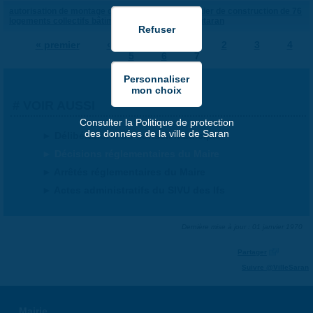
autorisation de montage d'une grue pour le chantier de construction de 76
logements collectifs bâtiment angora rue de montaran
« premier
‹ précédent
1
2
3
4
5
6
7
PAGES
VOIR AUSSI
Consulter la Politique de protection
des données de la ville de Saran
Délibérations du conseil municipal
Décisions réglementaires du Maire
Arrêtés réglementaires du Maire
Actes administratifs du SIVU des Ifs
Dernière mise à jour : 01 janvier 1970
Partager
Suivre @VilleSaran
Mairie