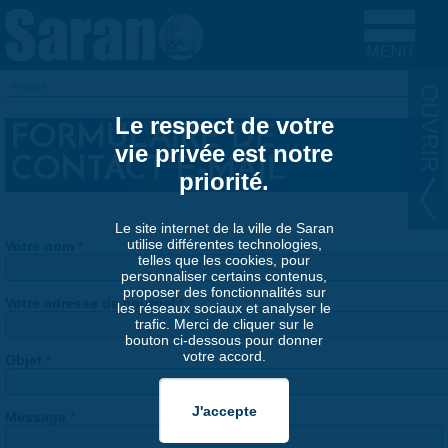
Aller au contenu principal
Accueil
VOUS ÊTES ICI
Le respect de votre
FORMULAIRE DE
vie privée est notre
CONTACT E-MAIL
priorité.
Le site internet de la ville de Saran
utilise différentes technologies,
Votre nom
*
telles que les cookies, pour
personnaliser certains contenus,
proposer des fonctionnalités sur
Votre adresse de courriel
*
les réseaux sociaux et analyser le
trafic. Merci de cliquer sur le
bouton ci-dessous pour donner
votre accord.
Objet
*
Message
*