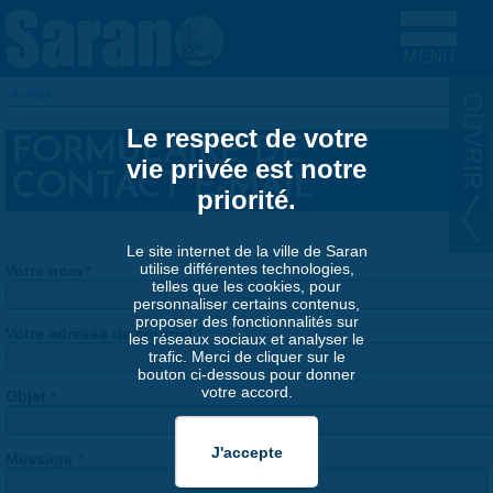
Aller au contenu principal
Accueil
VOUS ÊTES ICI
Le respect de votre
FORMULAIRE DE
vie privée est notre
CONTACT E-MAIL
priorité.
Le site internet de la ville de Saran
utilise différentes technologies,
Votre nom
*
telles que les cookies, pour
personnaliser certains contenus,
proposer des fonctionnalités sur
Votre adresse de courriel
*
les réseaux sociaux et analyser le
trafic. Merci de cliquer sur le
bouton ci-dessous pour donner
votre accord.
Objet
*
Message
*