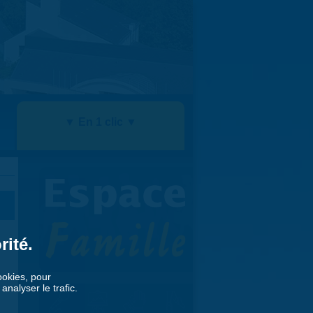
▼ En 1 clic ▼
rité.
cookies, pour
nalyser le trafic.