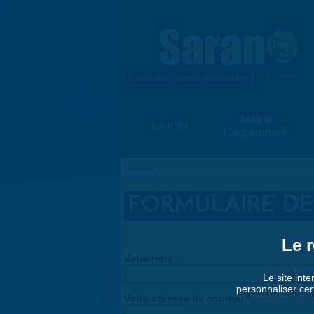
Aller au contenu principal
{ Ensemble, vivons notre ville ! }
www.saran.fr
Mairie
La ville
Citoyenneté
Accueil
VOUS ÊTES ICI
FORMULAIRE DE
Le r
Votre nom
*
Le site inte
personnaliser cer
Votre adresse de courriel
*