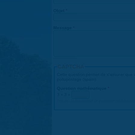
Objet
*
Message
*
CAPTCHA
Cette question permet de s'assurer que v
pollupostage (spam).
Question mathématique
*
3 + 3 =
Trouvez la solution de ce problème mathématique