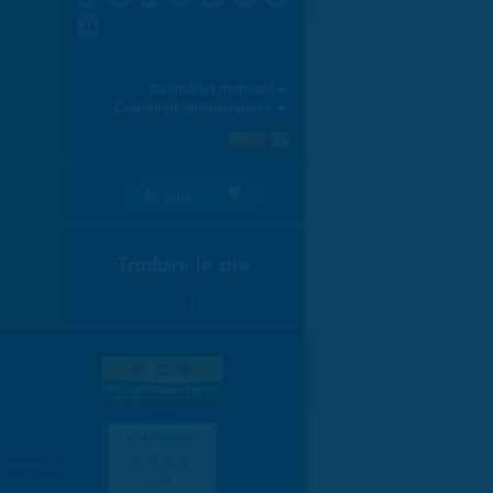
31
Calendrier mensuel ►
Calendrier hebdomadaire ►
Je suis:
Traduire le site
Select Language
▼
es données