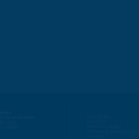
raires
Plan du site
lundi au vendredi :
Flux RSS
30 > 12h
Mentions Légales
h > 16h30
Politique de protection d
Contacts