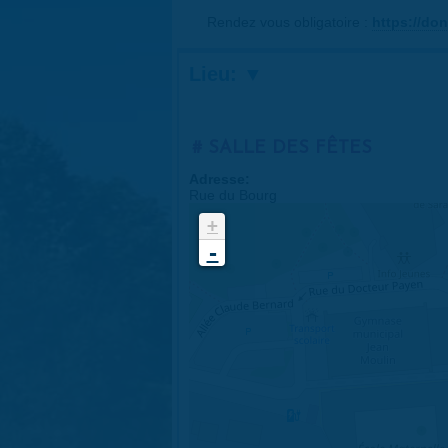
Rendez vous obligatoire :
https://do
Lieu:
SALLE DES FÊTES
Adresse:
Rue du Bourg
+
-