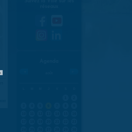
Suivez la Ville sur les
réseaux
Agenda
«
»
k
août
025
L
M
M
J
V
S
D
1
2
aran
3
4
5
6
7
8
9
10
11
12
13
14
15
16
17
18
19
20
21
22
23
24
25
26
27
28
29
30