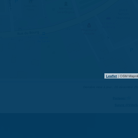
| OSM Mapni
Leaflet
Dernière mise à jour : 26 décembre 2
Partager
Suivre @VilleS