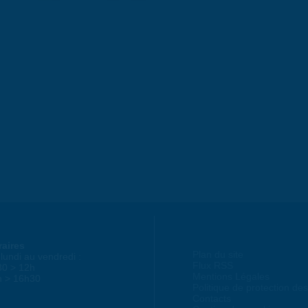
raires
Plan du site
lundi au vendredi :
Flux RSS
30 > 12h
Mentions Légales
h > 16h30
Politique de protection d
Contacts