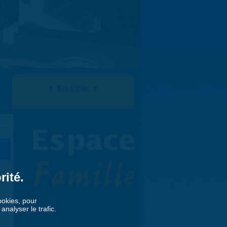
▼ En 1 clic ▼
rité.
cookies, pour
nalyser le trafic.