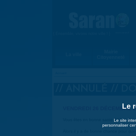
Aller au contenu principal
{ Ensemble, vivons notre ville ! }
www.saran.fr
Mairie
La ville
Citoyenneté
Accueil
VOUS ÊTES ICI
// ANNULÉ // D
Le r
VENDREDI 26 DÉCEMBRE 2
Vous êtes en bonne santé ? Vous avez
Le site inte
personnaliser cer
Alors il y a de bonne chance pour que