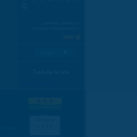
31
Calendrier mensuel ►
Calendrier hebdomadaire ►
Je suis:
Traduire le site
Select Language
▼
es données