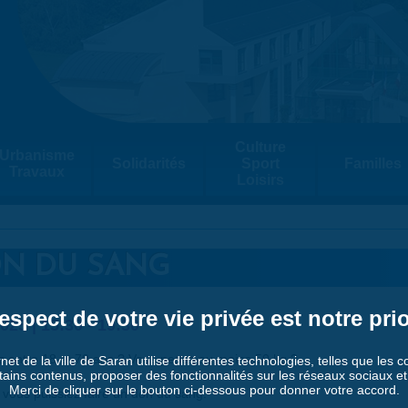
Culture
Urbanisme
Solidarités
Sport
Familles
Travaux
Loisirs
ON DU SANG
espect de votre vie privée est notre prio
025 |
15:30
-
19:30
 entre 18 et 70 ans ? Vous pesez au moins 50 kg ?
rnet de la ville de Saran utilise différentes technologies, telles que les 
tains contenus, proposer des fonctionnalités sur les réseaux sociaux et a
Merci de cliquer sur le bouton ci-dessous pour donner votre accord.
 vous puissiez faire un don du sang.