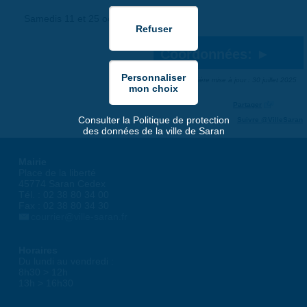
Samedis 11 et 25 octobre
Coordonnées:
Dernière mise à jour : 30 juillet 2025
Partager
Consulter la Politique de protection
Suivre @VilleSaran
des données de la ville de Saran
Mairie
Place de la liberté
45774 Saran Cedex
Tél. : 02 38 80 34 00
Fax : 02 38 80 34 30
courrier@ville-saran.fr
Horaires
Du lundi au vendredi :
8h30 > 12h
13h > 16h30