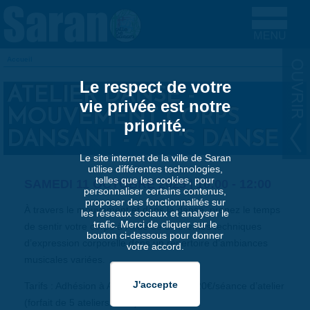
Aller au contenu principal
Accueil
VOUS ÊTES ICI
Le respect de votre
ATELIER DANSE -
vie privée est notre
MOUVEMENT CORPS
priorité.
DANSANT - ART'S DANSE
Le site internet de la ville de Saran
utilise différentes technologies,
telles que les cookies, pour
SAMEDI 11 OCTOBRE 2025 |
10:00
-
12:00
personnaliser certains contenus,
proposer des fonctionnalités sur
À travers le mouvement et dans la danse, prenez le temps
les réseaux sociaux et analyser le
trafic. Merci de cliquer sur le
de sentir votre corps à l’aide de différentes techniques
bouton ci-dessous pour donner
d’expression corporelle dans un répertoire d’ambiances
votre accord.
musicales variées.
Tarifs : Adhésion à Art’s Danse : 15€ et 20€/séance d’atelier
(forfait de 5 ateliers : 75€)