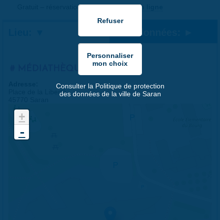
Gratuit – réservation sur
la billetterie en ligne
Lieu:
Coordonnées:
MÉDIATHÈQUE
Adresse:
Consulter la Politique de protection
Place de la Liberté
des données de la ville de Saran
45770 Saran
+
-