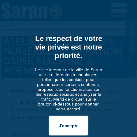
Aller au contenu principal
Accueil
VOUS ÊTES ICI
Le respect de votre
ATELIER DE CRÉATION
vie privée est notre
NUMÉRIQUE : CRÉATION
priorité.
D'UNE MACHINE À
POÈMES
Le site internet de la ville de Saran
utilise différentes technologies,
telles que les cookies, pour
personnaliser certains contenus,
proposer des fonctionnalités sur
MARDI 30 DÉCEMBRE 2025 |
15:00
-
16:30
les réseaux sociaux et analyser le
trafic. Merci de cliquer sur le
A l’aide du logiciel de programmation Scratch et de cartes
bouton ci-dessous pour donner
votre accord.
Makey Makey, écris, dessine et réalise une machine à
générer des poèmes.
Dès 11 ans