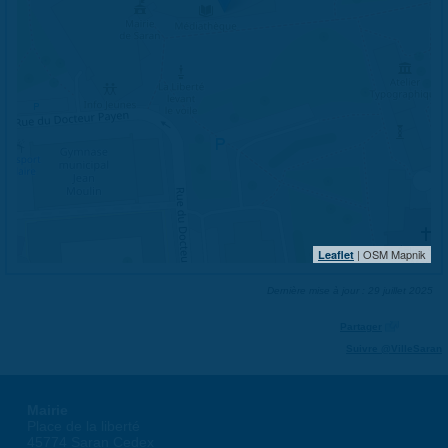
| OSM Mapnik
Leaflet
Dernière mise à jour : 29 juillet 2025
Partager
Suivre @VilleSaran
Mairie
Place de la liberté
45774 Saran Cedex