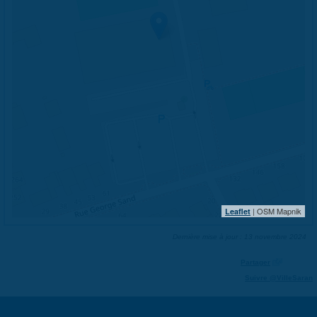
| OSM Mapnik
Leaflet
Dernière mise à jour : 13 novembre 2024
Partager
Suivre @VilleSaran