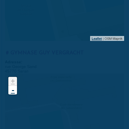
| OSM Mapnik
Leaflet
GYMNASE GUY VERGRACHT
Adresse:
rue George Sand
45770 Saran
+
-