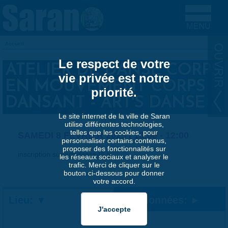
Aller au contenu principal
Accueil
VOUS ÊTES ICI
Le respect de votre
ATELIER DE DANSE CORPS
vie privée est notre
EN MOUVEMENT CORPS
priorité.
DANSANT - ART'S DANSE
Le site internet de la ville de Saran
utilise différentes technologies,
telles que les cookies, pour
SAMEDI 8 FÉVRIER 2025 |
10:00
-
12:00
personnaliser certains contenus,
proposer des fonctionnalités sur
inscription sur artsdanse45.fr
les réseaux sociaux et analyser le
trafic. Merci de cliquer sur le
bouton ci-dessous pour donner
votre accord.
Lieu:
Coordonnées: