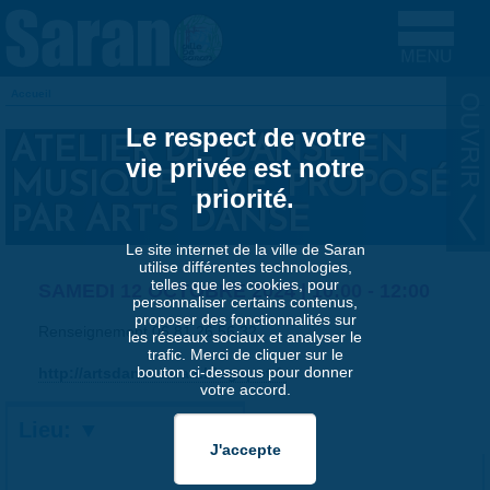
Aller au contenu principal
Accueil
VOUS ÊTES ICI
Le respect de votre
ATELIER DE DANSE EN
vie privée est notre
MUSIQUE LIVE, PROPOSÉ
priorité.
PAR ART'S DANSE
Le site internet de la ville de Saran
utilise différentes technologies,
telles que les cookies, pour
SAMEDI 12 OCTOBRE 2024 |
10:00
-
12:00
personnaliser certains contenus,
proposer des fonctionnalités sur
Renseignement 06 81 26 56 32
les réseaux sociaux et analyser le
trafic. Merci de cliquer sur le
bouton ci-dessous pour donner
http://artsdansesaran.blogspot.fr
votre accord.
Lieu: