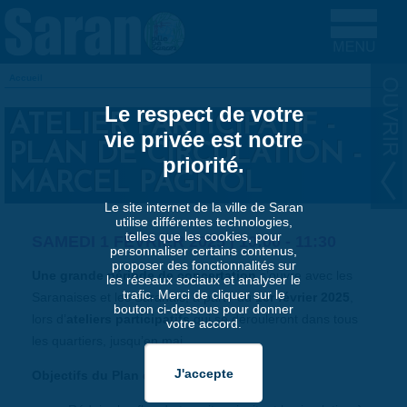
Aller au contenu principal
Accueil
VOUS ÊTES ICI
Le respect de votre
ATELIER PARTICIPATIF -
vie privée est notre
PLAN DE CIRCULATION -
priorité.
MARCEL PAGNOL
Le site internet de la ville de Saran
utilise différentes technologies,
telles que les cookies, pour
SAMEDI 1 FÉVRIER 2025 |
10:00
-
11:30
personnaliser certains contenus,
proposer des fonctionnalités sur
Une grande période de concertation
s’ouvre avec les
les réseaux sociaux et analyser le
trafic. Merci de cliquer sur le
Saranaises et les Saranais, à partir du
1er février 2025
,
bouton ci-dessous pour donner
lors d’
ateliers participatifs
qui se dérouleront dans tous
votre accord.
les quartiers, jusqu’en mai.
Objectifs du Plan de circulation :