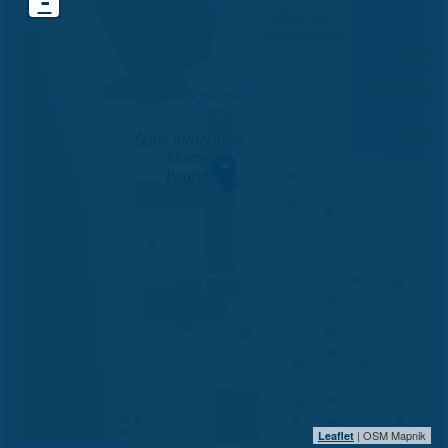
-
| OSM Mapnik
Leaflet