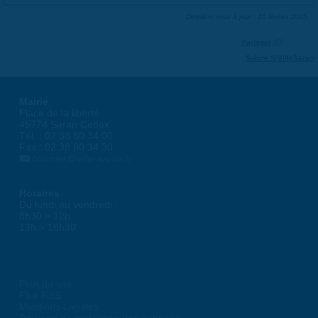
Dernière mise à jour : 10 février 2025
Partager
Suivre @VilleSaran
Mairie
Place de la liberté
45774 Saran Cedex
Tél. : 02 38 80 34 00
Fax : 02 38 80 34 30
courrier@ville-saran.fr
Horaires
Du lundi au vendredi :
8h30 > 12h
13h > 16h30
Plan du site
Flux RSS
Mentions Légales
Politique de protection des données