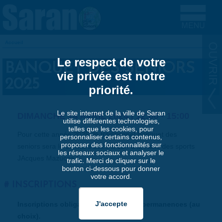
Aller au contenu principal
Accueil
VOUS ÊTES ICI
Le respect de votre
BANQUET DES SENIORS
vie privée est notre
2025
priorité.
Le site internet de la ville de Saran
DIMANCHE 14 AVRIL 2024 |
12:00
-
15:00
utilise différentes technologies,
telles que les cookies, pour
Pour cette année 2025, le traditionnel Banquet des
personnaliser certains contenus,
proposer des fonctionnalités sur
seniors sera le 30 mars 2025 à 12h à la Halle des sports
les réseaux sociaux et analyser le
JAcques Mazucca !
trafic. Merci de cliquer sur le
bouton ci-dessous pour donner
votre accord.
INSCRIPTIONS
Inscriptions obligatoires à l’une des permanences (au
choix).