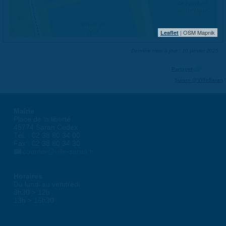
| OSM Mapnik
Leaflet
Dernière mise à jour : 10 janvier 2025
Partager
Suivre @VilleSaran
Mairie
Place de la liberté
45774 Saran Cedex
Tél. : 02 38 80 34 00
Fax : 02 38 80 34 30
courrier@ville-saran.fr
Horaires
Du lundi au vendredi :
8h30 > 12h
13h > 16h30