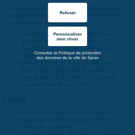
Possibilité de réserver une table pour se regrouper (8 pers.
par table). Obligation de présenter les pièces d’identités
des personnes inscrites.
Lundi 10 février, de 9h à 11h30 : Salle du Conseil
Municipal - Mairie, Place de la Liberté
Mardi 11 février, de 9h à 11h30 : Salle des Aydes -
Consulter la Politique de protection
Vilpot, 57 rue Louis Chevalier
des données de la ville de Saran
Mercredi 12 février, de 9h à 11h30 : Salle Lucien
Barbier - Chêne Maillard, Allée Jacques Brel
Jeudi 13 février, de 9h à 11h30 : Salle du conseil
municipal - Mairie, Place de la liberté
TARIFS
Pour les saranais à partir de 65 ans - repas offert
Repas payant pour les conjoint(e)s saranais de
moins de 65 ans (46,30 €)
Possibilité de réserver une table pour manger avec