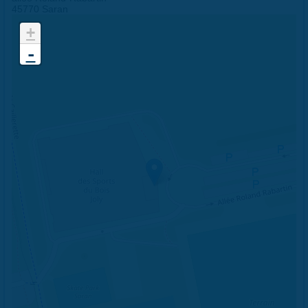
45770 Saran
+
-