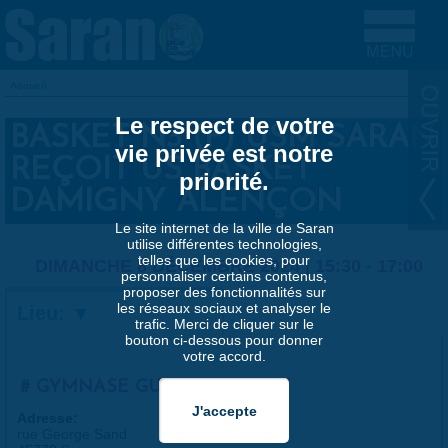
Aller au contenu principal
Accueil
VOUS ÊTES ICI
Le respect de votre
BASKET N3 (F) USM SARAN
vie privée est notre
REÇOIT US BASKET
priorité.
DAMIGNY ALENÇON
Le site internet de la ville de Saran
utilise différentes technologies,
telles que les cookies, pour
DIMANCHE 8 DÉCEMBRE 2024 |
15:30
-
17:00
personnaliser certains contenus,
proposer des fonctionnalités sur
les réseaux sociaux et analyser le
Lieu:
trafic. Merci de cliquer sur le
bouton ci-dessous pour donner
votre accord.
GYMNASE GUY VERGRACHT
Adresse:
rue George Sand