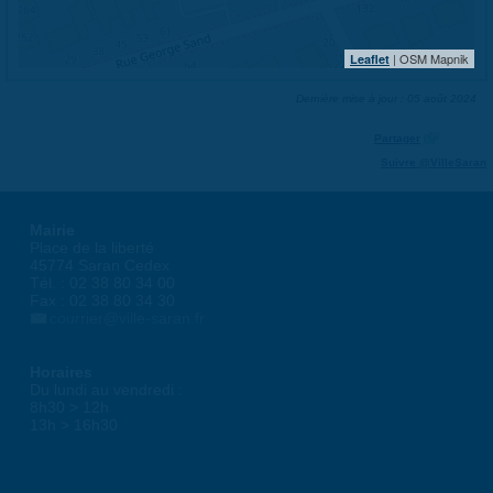
| OSM Mapnik
Leaflet
Dernière mise à jour : 05 août 2024
Partager
Suivre @VilleSaran
Mairie
Place de la liberté
45774 Saran Cedex
Tél. : 02 38 80 34 00
Fax : 02 38 80 34 30
courrier@ville-saran.fr
Horaires
Du lundi au vendredi :
8h30 > 12h
13h > 16h30