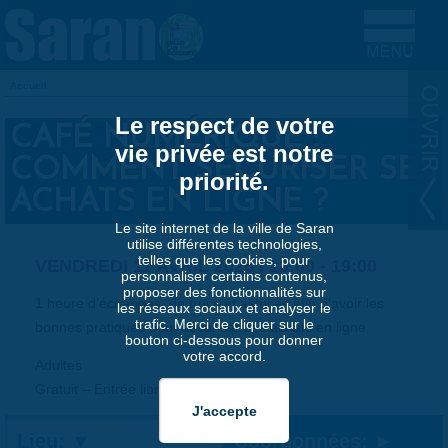
Aller au contenu principal
Accueil
VOUS ÊTES ICI
Le respect de votre
CAFÉ NUMÉRIQUE :
vie privée est notre
COMMENT SÉCURISER SES
priorité.
ACHATS EN LIGNE ?
Le site internet de la ville de Saran
utilise différentes technologies,
telles que les cookies, pour
VENDREDI 11 AVRIL 2025 |
18:00
-
19:00
personnaliser certains contenus,
proposer des fonctionnalités sur
1 heure d’échanges, de trucs et astuces afin d’avoir les
les réseaux sociaux et analyser le
trafic. Merci de cliquer sur le
bonnes pratiques pour sécuriser ses achats en ligne.
bouton ci-dessous pour donner
votre accord.
Adultes
Gratuit – Entrée libre
Lieu:
Coordonnées: