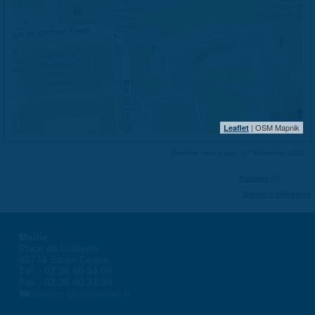
| OSM Mapnik
Leaflet
Dernière mise à jour : 17 décembre 2024
Partager
Suivre @VilleSaran
Mairie
Place de la liberté
45774 Saran Cedex
Tél. : 02 38 80 34 00
Fax : 02 38 80 34 30
courrier@ville-saran.fr