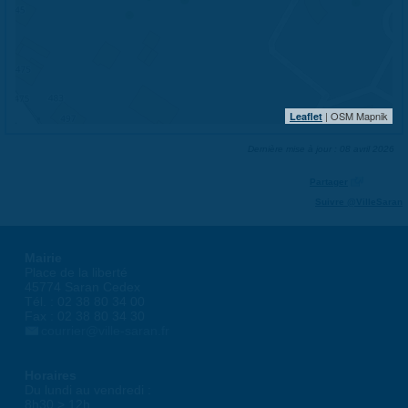
| OSM Mapnik
Leaflet
Dernière mise à jour : 08 avril 2026
Partager
Suivre @VilleSaran
Mairie
Place de la liberté
45774 Saran Cedex
Tél. : 02 38 80 34 00
Fax : 02 38 80 34 30
courrier@ville-saran.fr
Horaires
Du lundi au vendredi :
8h30 > 12h