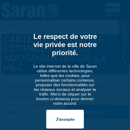
Aller au contenu principal
Accueil
VOUS ÊTES ICI
Le respect de votre
CARTERIE : AMBIANCE
vie privée est notre
ESTIVALE ! - STAGE
priorité.
ADOS/ADULTES DE LA
MLC
Le site internet de la ville de Saran
utilise différentes technologies,
telles que les cookies, pour
personnaliser certains contenus,
proposer des fonctionnalités sur
DIMANCHE 31 MAI 2026 |
10:00
-
12:00
les réseaux sociaux et analyser le
trafic. Merci de cliquer sur le
encadré par Claire Benoist
bouton ci-dessous pour donner
votre accord.
Lieu:
Coordonnées: