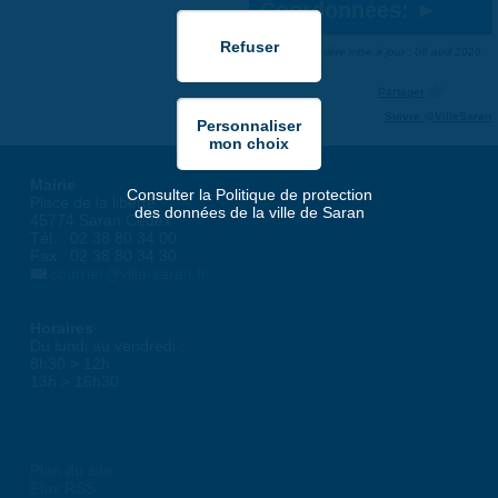
Coordonnées:
Dernière mise à jour : 08 avril 2026
Partager
Suivre @VilleSaran
Mairie
Consulter la Politique de protection
Place de la liberté
des données de la ville de Saran
45774 Saran Cedex
Tél. : 02 38 80 34 00
Fax : 02 38 80 34 30
courrier@ville-saran.fr
Horaires
Du lundi au vendredi :
8h30 > 12h
13h > 16h30
Plan du site
Flux RSS