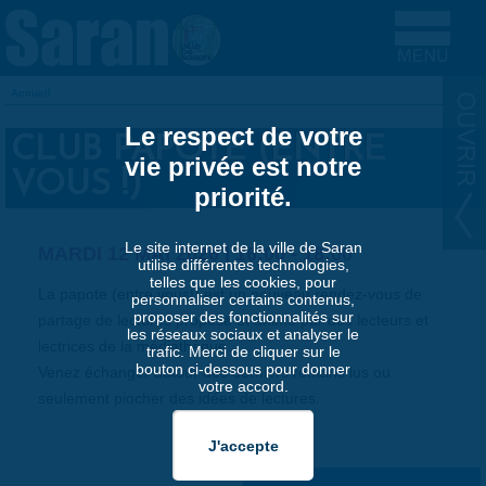
Aller au contenu principal
Accueil
VOUS ÊTES ICI
Le respect de votre
CLUB PAPOTE (ENTRE
vie privée est notre
VOUS !)
priorité.
Le site internet de la ville de Saran
MARDI 12 MAI 2026 |
16:00
-
18:00
utilise différentes technologies,
telles que les cookies, pour
La papote (entre vous!) est un nouveau rendez-vous de
personnaliser certains contenus,
proposer des fonctionnalités sur
partage de lectures proposé et animé par des lecteurs et
les réseaux sociaux et analyser le
lectrices de la médiathèque.
trafic. Merci de cliquer sur le
bouton ci-dessous pour donner
Venez échanger autour des derniers romans lus ou
votre accord.
seulement piocher des idées de lectures.