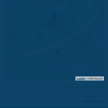
| OSM Mapnik
Leaflet
Dernière mise à jour : 08 avril 2026
Partager
Suivre @VilleSaran