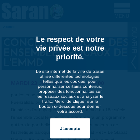
Aller au contenu principal
Accueil
VOUS ÊTES ICI
Le respect de votre
CONCERT BAROQUE DES
vie privée est notre
ENSEMBLES VOCAUX DE
priorité.
L'EMMD
Le site internet de la ville de Saran
utilise différentes technologies,
telles que les cookies, pour
MARDI 23 JUIN 2026 |
19:00
-
20:00
personnaliser certains contenus,
proposer des fonctionnalités sur
par les ensembles vocaux de Daniella Rabier
les réseaux sociaux et analyser le
trafic. Merci de cliquer sur le
Fuenzalida, professeure de chant
bouton ci-dessous pour donner
Du siècle d’or espagnol à la première moitié du 18e siècle,
votre accord.
l’ensemble vocal féminin vous interprétera un programme
qui fera la part belle aux oeuvres vocales majeures de
l’esthétique baroque, dont « Le Magnificat » et « Le Stabat
Mater ». En première partie, le choeur des jeunes et