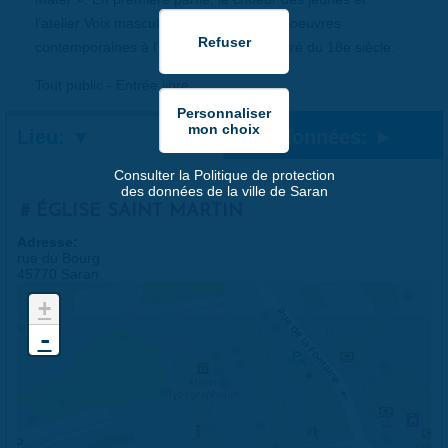
l’atelier Voix masculines revisiteront des oeuvres
contemporaines à l’univers musical inspiré du 18e siècle.
Tout public - Entrée libre
Lieu:
Coordonnées:
Consulter la Politique de protection
des données de la ville de Saran
ÉGLISE SAINT MARTIN
Adresse:
rue du Bourg
45770 Saran
+
-