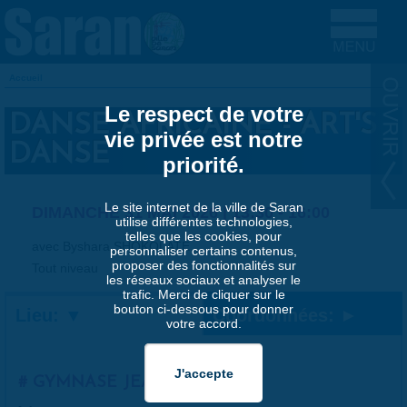
Aller au contenu principal
Accueil
VOUS ÊTES ICI
Le respect de votre
DANSE AFRICAINE - ART'S
vie privée est notre
DANSE
priorité.
Le site internet de la ville de Saran
DIMANCHE 31 MAI 2026 |
13:30
-
16:00
utilise différentes technologies,
telles que les cookies, pour
avec Byshara SHOKOLATE
personnaliser certains contenus,
proposer des fonctionnalités sur
Tout niveau
les réseaux sociaux et analyser le
trafic. Merci de cliquer sur le
bouton ci-dessous pour donner
Lieu:
Coordonnées:
votre accord.
GYMNASE JEAN-MOULIN