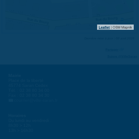
| OSM Mapnik
Leaflet
Dernière mise à jour : 08 avril 2026
Partager
Suivre @VilleSaran
Mairie
Place de la liberté
45774 Saran Cedex
Tél. : 02 38 80 34 00
Fax : 02 38 80 34 30
courrier@ville-saran.fr
Horaires
Du lundi au vendredi :
8h30 > 12h
13h > 16h30